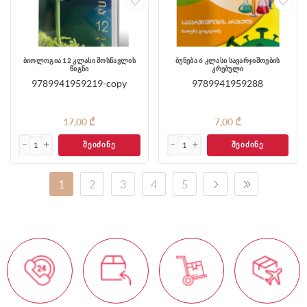
ბიოლოგია 12 კლასი მოსწავლის
ბუნება 6 კლასი სავარჯიშოების
წიგნი
კრებული
9789941959219-copy
9789941959288
17,00 ₾
7,00 ₾
ᲨᲔᲘᲫᲘᲜᲔ
ᲨᲔᲘᲫᲘᲜᲔ
1
2
3
4
5