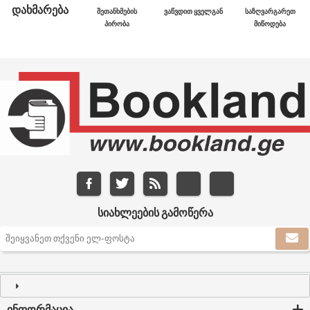
ᲓᲐᲮᲛᲐᲠᲔᲑᲐ
ᲨᲔᲗᲐᲜᲮᲛᲔᲑᲘᲡ
ᲕᲐᲬᲕᲓᲘᲗ ᲧᲕᲔᲚᲒᲐᲜ
ᲡᲐᲖᲦᲕᲐᲠᲒᲐᲠᲔᲗ
ᲞᲘᲠᲝᲑᲐ
ᲛᲘᲬᲝᲓᲔᲑᲐ
ᲡᲘᲐᲮᲚᲔᲔᲑᲘᲡ ᲒᲐᲛᲝᲬᲔᲠᲐ
ᲘᲜᲤᲝᲠᲛᲐᲪᲘᲐ