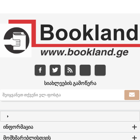
ᲡᲘᲐᲮᲚᲔᲔᲑᲘᲡ ᲒᲐᲛᲝᲬᲔᲠᲐ
ᲘᲜᲤᲝᲠᲛᲐᲪᲘᲐ
ᲛᲝᲛᲮᲛᲐᲠᲔᲑᲚᲘᲡᲗᲕᲘᲡ