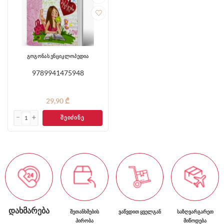
გოგონას ენციკლოპედია
9789941475948
29,90 ₾
ᲨᲔᲘᲫᲘᲜᲔ
ᲓᲐᲮᲛᲐᲠᲔᲑᲐ
ᲨᲔᲗᲐᲜᲮᲛᲔᲑᲘᲡ
ᲕᲐᲬᲕᲓᲘᲗ ᲧᲕᲔᲚᲒᲐᲜ
ᲡᲐᲖᲦᲕᲐᲠᲒᲐᲠᲔᲗ
ᲞᲘᲠᲝᲑᲐ
ᲛᲘᲬᲝᲓᲔᲑᲐ