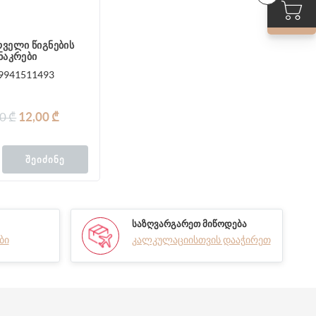
რველი წიგნების
ნაკრები
9941511493
0 ₾
12,00 ₾
ᲨᲔᲘᲫᲘᲜᲔ
ᲡᲐᲖᲦᲕᲐᲠᲒᲐᲠᲔᲗ ᲛᲘᲬᲝᲓᲔᲑᲐ
ბი
კალკულაციისთვის დააჭირეთ