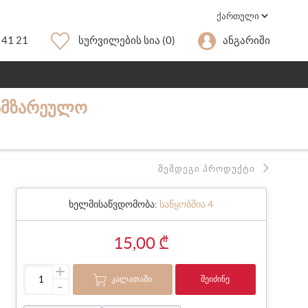
 41 21
Სურვილების Სია
(0)
Ანგარიში
ᲡᲐᲛᲖᲐᲠᲔᲣᲚᲝ
ᲨᲔᲛᲓᲔᲒᲘ ᲞᲠᲝᲓᲣᲥᲢᲘ
ხელმისაწვდომობა:
საწყობშია 4
15,00 ₾
+
ᲙᲐᲚᲐᲗᲐᲨᲘ
ᲨᲔᲘᲫᲘᲜᲔ
-