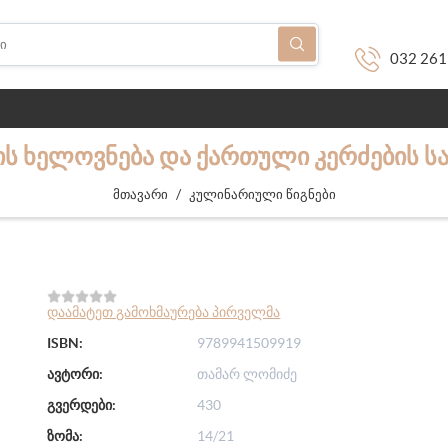
032 261
Ს ᲮᲔᲚᲝᲕᲜᲔᲑᲐ ᲓᲐ ᲥᲐᲠᲗᲣᲚᲘ ᲙᲔᲠᲫᲔᲑᲘᲡ 
/
მთავარი
კულინარიული წიგნები
დაამატეთ გამოხმაურება პირველმა
ISBN:
9789941509919
ავტორი:
თამარ ლომიძე
გვერდები:
430
ზომა:
14/21