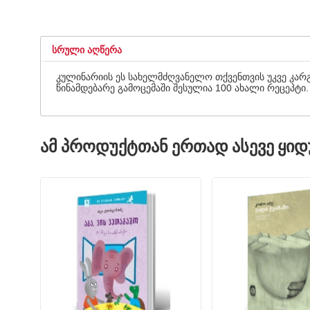
ᲡᲠᲣᲚᲘ ᲐᲦᲬᲔᲠᲐ
კულინარიის ეს სახელმძღვანელო თქვენთვის უკვე კა
წინამდებარე გამოცემაში შესულია 100 ახალი რეცეპტი.
ᲐᲛ ᲞᲠᲝᲓᲣᲥᲢᲗᲐᲜ ᲔᲠᲗᲐᲓ ᲐᲡᲔᲕᲔ ᲧᲘ