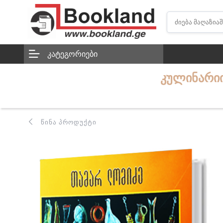
ᲙᲐᲢᲔᲒᲝᲠᲘᲔᲑᲘ
ᲙᲣᲚᲘᲜᲐᲠᲘᲘ
ᲬᲘᲜᲐ ᲞᲠᲝᲓᲣᲥᲢᲘ