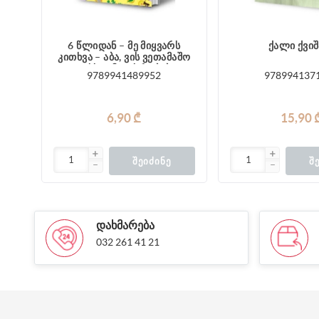
6 წლიდან – მე მიყვარს
ქალი ქვიშ
კითხვა – აბა, ვის ვეთამაშო
და სხვა მოთხრობები
9789941489952
978994137
6,90 ₾
15,90 
ᲨᲔᲘᲫᲘᲜᲔ
Შ
ᲓᲐᲮᲛᲐᲠᲔᲑᲐ
032 261 41 21