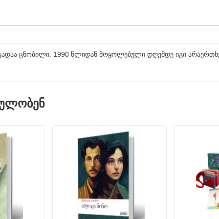
რგადაა ცნობილი. 1990 წლიდან მოყოლებული დღემდე იგი არაერთხე
ᲓᲣᲚᲝᲑᲔᲜ