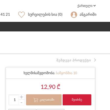
 41 21
Სურვილების Სია
(0)
Ანგარიში
ᲨᲔᲛᲓᲔᲒᲘ ᲞᲠᲝᲓᲣᲥᲢᲘ
ხელმისაწვდომობა:
საწყობშია 10
12,90 ₾
+
ᲙᲐᲚᲐᲗᲐᲨᲘ
ᲨᲔᲘᲫᲘᲜᲔ
-