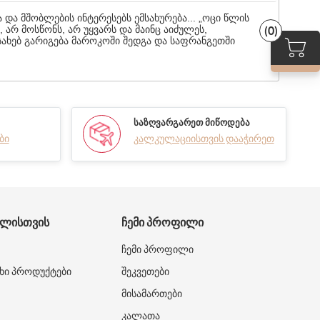
ა მშობლების ინტერესებს ემსახურება... „ოცი წლის
 არ მოსწონს, არ უყვარს და მაინც აიძულეს,
(0)
შესახებ გარიგება მაროკოში შედგა და საფრანგეთში
ᲡᲐᲖᲦᲕᲐᲠᲒᲐᲠᲔᲗ ᲛᲘᲬᲝᲓᲔᲑᲐ
ბი
კალკულაციისთვის დააჭირეთ
ᲑᲚᲘᲡᲗᲕᲘᲡ
ᲩᲔᲛᲘ ᲞᲠᲝᲤᲘᲚᲘ
ჩემი პროფილი
ხი პროდუქტები
შეკვეთები
მისამართები
კალათა