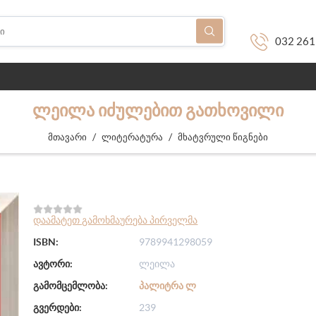
032 261
ᲚᲔᲘᲚᲐ ᲘᲫᲣᲚᲔᲑᲘᲗ ᲒᲐᲗᲮᲝᲕᲘᲚᲘ
/
/
მთავარი
ლიტერატურა
მხატვრული წიგნები
დაამატეთ გამოხმაურება პირველმა
ISBN:
9789941298059
ავტორი:
ლეილა
გამომცემლობა:
ᲞᲐᲚᲘᲢᲠᲐ Ლ
გვერდები:
239