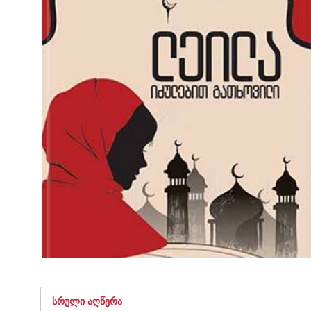
ᲡᲠᲣᲚᲘ ᲐᲦᲬᲔᲠᲐ