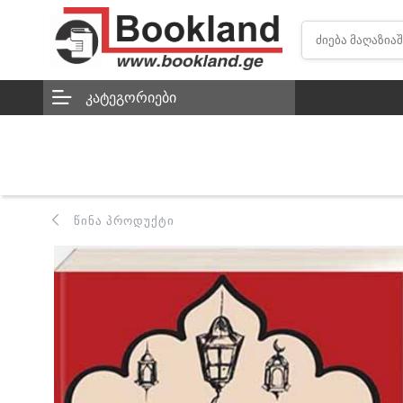
ᲙᲐᲢᲔᲒᲝᲠᲘᲔᲑᲘ
ᲬᲘᲜᲐ ᲞᲠᲝᲓᲣᲥᲢᲘ