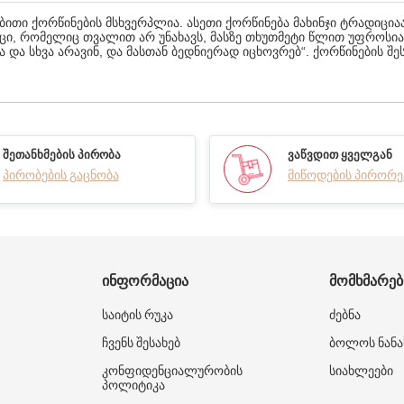
 ქორწინების მსხვერპლია. ასეთი ქორწინება მახინჯი ტრადიციაა დ
აცი, რომელიც თვალით არ უნახავს, მასზე თხუთმეტი წლით უფროსია,
ება და სხვა არავინ, და მასთან ბედნიერად იცხოვრებ“. ქორწინების 
ᲨᲔᲗᲐᲜᲮᲛᲔᲑᲘᲡ ᲞᲘᲠᲝᲑᲐ
ᲕᲐᲬᲕᲓᲘᲗ ᲧᲕᲔᲚᲒᲐᲜ
პირობების გაცნობა
მიწოდების პირორე
ᲘᲜᲤᲝᲠᲛᲐᲪᲘᲐ
ᲛᲝᲛᲮᲛᲐᲠᲔ
საიტის რუკა
ძებნა
ჩვენს შესახებ
ბოლოს ნანა
კონფიდენციალურობის
სიახლეები
პოლიტიკა