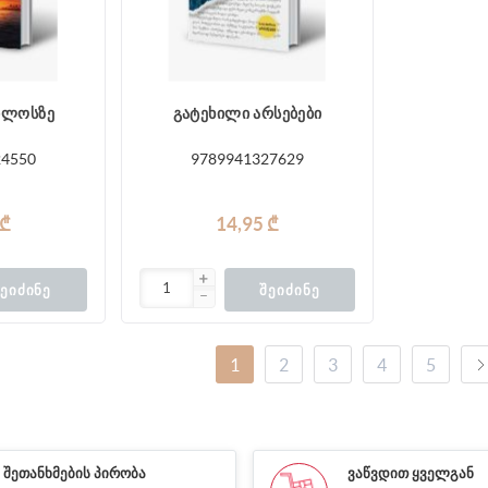
ილოსზე
გატეხილი არსებები
24550
9789941327629
 ₾
14,95 ₾
ᲔᲘᲫᲘᲜᲔ
ᲨᲔᲘᲫᲘᲜᲔ
1
2
3
4
5
ᲨᲔᲗᲐᲜᲮᲛᲔᲑᲘᲡ ᲞᲘᲠᲝᲑᲐ
ᲕᲐᲬᲕᲓᲘᲗ ᲧᲕᲔᲚᲒᲐᲜ