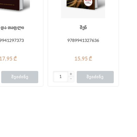
 და თაფლი
შენ
9941297373
9789941327636
17,95 ₾
15,95 ₾
ᲨᲔᲘᲫᲘᲜᲔ
ᲨᲔᲘᲫᲘᲜᲔ