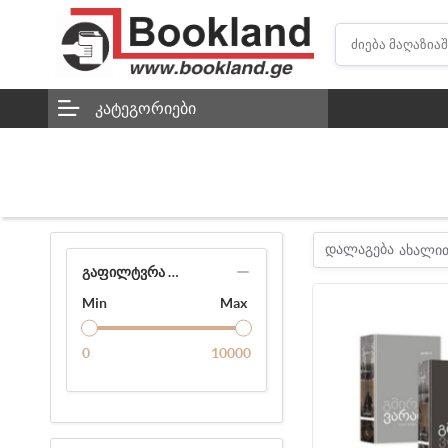
ᲙᲐᲢᲔᲒᲝᲠᲘᲔᲑᲘ
დალაგება
ახალი
ᲒᲐᲤᲘᲚᲢᲕᲠᲐ ᲤᲐᲡᲘᲗ
Min
Max
0
10000