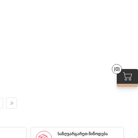
(0)
ᲡᲐᲖᲦᲕᲐᲠᲒᲐᲠᲔᲗ ᲛᲘᲬᲝᲓᲔᲑᲐ