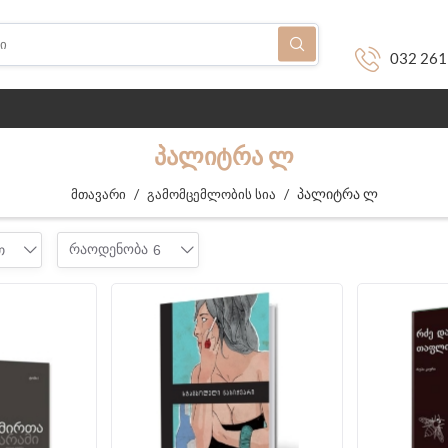
032 261
ᲞᲐᲚᲘᲢᲠᲐ Ლ
/
/
პალიტრა ლ
მთავარი
გამომცემლობის სია
რაოდენობა
თ
6