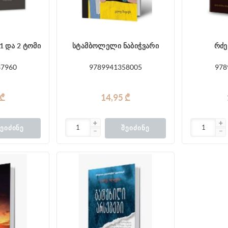
1 და 2 ტომი
სტამბოლელი ნაბიჭვარი
რძე
37960
9789941358005
978
 ₾
14,95 ₾
ᲔᲘᲫᲘᲜᲔ
ᲨᲔᲘᲫᲘᲜᲔ