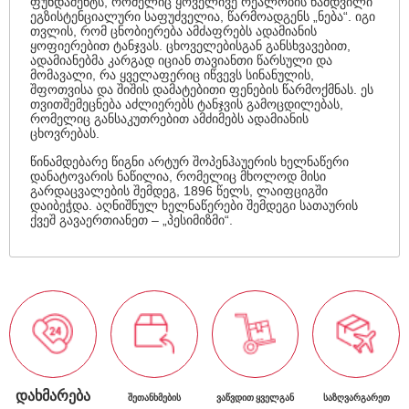
ფუნდამენტს, რომელიც ყოველივე რეალობის ნამდვილი
ეგზისტენციალური საფუძველია, წარმოადგენს „ნება“. იგი
თვლის, რომ ცნობიერება ამძაფრებს ადამიანის
ყოფიერებით ტანჯვას. ცხოველებისგან განსხვავებით,
ადამიანებმა კარგად იციან თავიანთი წარსული და
მომავალი, რა ყველაფერიც იწვევს სინანულის,
შფოთვისა და შიშის დამატებითი ფენების წარმოქმნას. ეს
თვითშემეცნება აძლიერებს ტანჯვის გამოცდილებას,
რომელიც განსაკუთრებით ამძიმებს ადამიანის
ცხოვრებას.
წინამდებარე წიგნი არტურ შოპენჰაუერის ხელნაწერი
დანატოვარის ნაწილია, რომელიც მხოლოდ მისი
გარდაცვალების შემდეგ, 1896 წელს, ლაიფციგში
დაიბეჭდა. აღნიშნულ ხელნაწერები შემდეგი სათაურის
ქვეშ გავაერთიანეთ – „პესიმიზმი“.
ᲓᲐᲮᲛᲐᲠᲔᲑᲐ
ᲨᲔᲗᲐᲜᲮᲛᲔᲑᲘᲡ
ᲕᲐᲬᲕᲓᲘᲗ ᲧᲕᲔᲚᲒᲐᲜ
ᲡᲐᲖᲦᲕᲐᲠᲒᲐᲠᲔᲗ