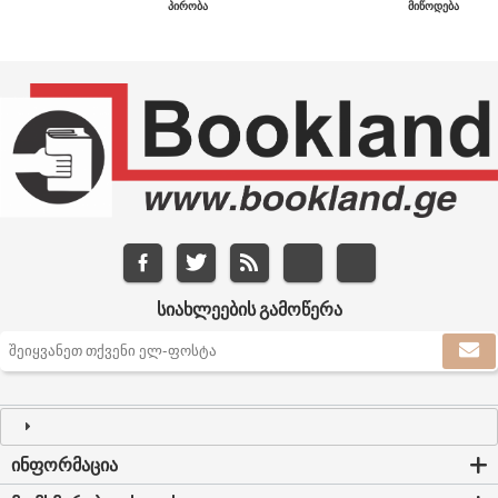
ᲞᲘᲠᲝᲑᲐ
ᲛᲘᲬᲝᲓᲔᲑᲐ
ᲡᲘᲐᲮᲚᲔᲔᲑᲘᲡ ᲒᲐᲛᲝᲬᲔᲠᲐ
ᲘᲜᲤᲝᲠᲛᲐᲪᲘᲐ