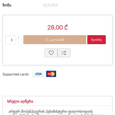
ზომა:
13,5/19,5
28,00 ₾
+
ᲙᲐᲚᲐᲗᲐᲨᲘ
ᲨᲔᲘᲫᲘᲜᲔ
-
Supported cards
ᲡᲠᲣᲚᲘ ᲐᲦᲬᲔᲠᲐ
არტურ შოპენჰაუერის პესიმისტური ფილოსოფიის