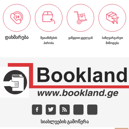
ᲓᲐᲮᲛᲐᲠᲔᲑᲐ
ᲨᲔᲗᲐᲜᲮᲛᲔᲑᲘᲡ
ᲕᲐᲬᲕᲓᲘᲗ ᲧᲕᲔᲚᲒᲐᲜ
ᲡᲐᲖᲦᲕᲐᲠᲒᲐᲠᲔᲗ
ᲞᲘᲠᲝᲑᲐ
ᲛᲘᲬᲝᲓᲔᲑᲐ
ᲡᲘᲐᲮᲚᲔᲔᲑᲘᲡ ᲒᲐᲛᲝᲬᲔᲠᲐ