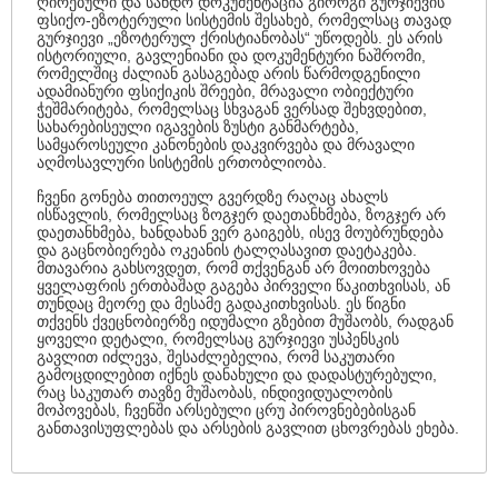
ღირებული და სანდო დოკუმენტაცია გიორგი გურჯიევის
ფსიქო-ეზოტერული სისტემის შესახებ, რომელსაც თავად
გურჯიევი „ეზოტერულ ქრისტიანობას“ უწოდებს. ეს არის
ისტორიული, გავლენიანი და დოკუმენტური ნაშრომი,
რომელშიც ძალიან გასაგებად არის წარმოდგენილი
ადამიანური ფსიქიკის შრეები, მრავალი ობიექტური
ჭეშმარიტება, რომელსაც სხვაგან ვერსად შეხვდებით,
სახარებისეული იგავების ზუსტი განმარტება,
სამყაროსეული კანონების დაკვირვება და მრავალი
აღმოსავლური სისტემის ერთობლიობა.
ჩვენი გონება თითოეულ გვერდზე რაღაც ახალს
ისწავლის, რომელსაც ზოგჯერ დაეთანხმება, ზოგჯერ არ
დაეთანხმება, ხანდახან ვერ გაიგებს, ისევ მოუბრუნდება
და გაცნობიერება ოკეანის ტალღასავით დაეტაკება.
მთავარია გახსოვდეთ, რომ თქვენგან არ მოითხოვება
ყველაფრის ერთბაშად გაგება პირველი წაკითხვისას, ან
თუნდაც მეორე და მესამე გადაკითხვისას. ეს წიგნი
თქვენს ქვეცნობიერზე იდუმალი გზებით მუშაობს, რადგან
ყოველი დეტალი, რომელსაც გურჯიევი უსპენსკის
გავლით იძლევა, შესაძლებელია, რომ საკუთარი
გამოცდილებით იქნეს დანახული და დადასტურებული,
რაც საკუთარ თავზე მუშაობას, ინდივიდუალობის
მოპოვებას, ჩვენში არსებული ცრუ პიროვნებებისგან
განთავისუფლებას და არსების გავლით ცხოვრებას ეხება.