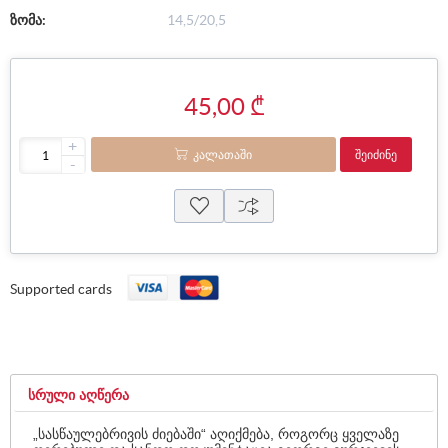
ზომა:
14,5/20,5
45,00 ₾
+
ᲙᲐᲚᲐᲗᲐᲨᲘ
ᲨᲔᲘᲫᲘᲜᲔ
-
Supported cards
ᲡᲠᲣᲚᲘ ᲐᲦᲬᲔᲠᲐ
„სასწაულებრივის ძიებაში“ აღიქმება, როგორც ყველაზე