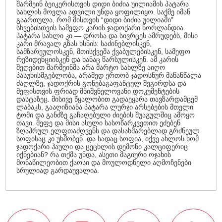
შარმეინ ბეიკერისთვის დიდი ბიძია უილიამის პატარა
სახლის მოვლა ადვილი უნდა ყოფილიყო. საქმე იმან
გაართულა, რომ მისთვის “დიდი ბიძია უილიამი”
სხვებისთვის სამეფო კარის ჯადოქარი ნორლანდია.
პატარა სახლი კი — დროსა და სივრცეს ამრუდებს, მისი
კარი მრავალ გზას ხსნის: საძინებლისკენ,
სამზარეულოსკენ, მთისქვეშა ქვაბულებისკენ, სამეფო
რეზიდენციისკენ და ხანაც წარსულისკენ. ამ კარის
შეღებით შარმეინმა არა მარტო სახლზე აიღო
პასუხისმგებლობა, არამედ ერთობ ჯადოსნურ მაწანწალა
ძაღლზე, ჯადოქრის გონებაგაფანტულ შეგირდსა და
მეფისთვის ფრიად მნიშვნელოვანი დოკუმენტების
დასტაზეც. მისივე წყალობით გადაეყარა თავზარდამცემ
ლაბაკს, გააღიზიანა პატარა ლურჯი არსებების მთელი
ტომი და განძზე გაჩაღებული ძიების შუაგულშიც ამოყო
თავი. მეფე და მისი ასული სასოწარკვეთით ეძებენ
ზღაპრულ ელფთაძღვენს და დასახმარებლად გრძნეულ
სოფისაც კი უხმობენ. და სადაც სოფია, იქვე ახლოს ხომ
ჯადოქარი ჰაული და ცეცხლის დემონი კალციფერიც
იქნებიან? რა თქმა უნდა, ასეთი მაგიური ოჯახის
მონაწილეობით ქაოსი და მოულოდნელი აღმოჩენები
სრულიად გარდაუვალია.