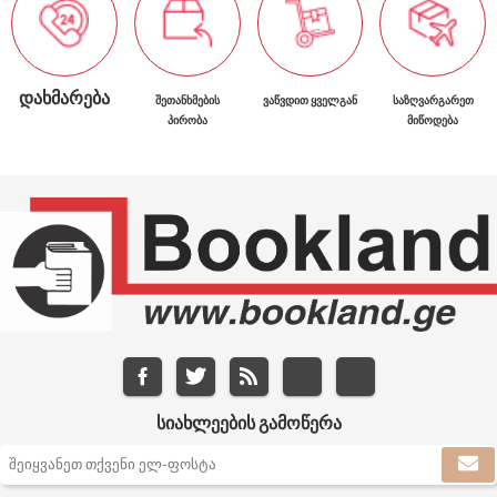
ᲓᲐᲮᲛᲐᲠᲔᲑᲐ
ᲨᲔᲗᲐᲜᲮᲛᲔᲑᲘᲡ
ᲕᲐᲬᲕᲓᲘᲗ ᲧᲕᲔᲚᲒᲐᲜ
ᲡᲐᲖᲦᲕᲐᲠᲒᲐᲠᲔᲗ
ᲞᲘᲠᲝᲑᲐ
ᲛᲘᲬᲝᲓᲔᲑᲐ
ᲡᲘᲐᲮᲚᲔᲔᲑᲘᲡ ᲒᲐᲛᲝᲬᲔᲠᲐ