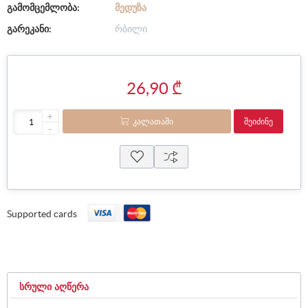
გამომცემლობა:
ᲛᲔᲓᲣᲖᲐ
გარეკანი:
რბილი
26,90 ₾
+
ᲙᲐᲚᲐᲗᲐᲨᲘ
ᲨᲔᲘᲫᲘᲜᲔ
-
Supported cards
ᲡᲠᲣᲚᲘ ᲐᲦᲬᲔᲠᲐ