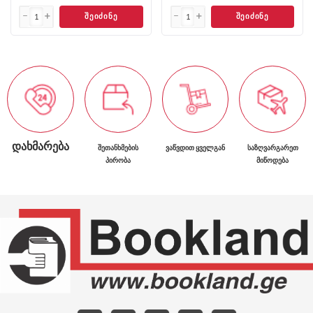
ᲨᲔᲘᲫᲘᲜᲔ
ᲨᲔᲘᲫᲘᲜᲔ
ᲓᲐᲮᲛᲐᲠᲔᲑᲐ
ᲨᲔᲗᲐᲜᲮᲛᲔᲑᲘᲡ
ᲕᲐᲬᲕᲓᲘᲗ ᲧᲕᲔᲚᲒᲐᲜ
ᲡᲐᲖᲦᲕᲐᲠᲒᲐᲠᲔᲗ
ᲞᲘᲠᲝᲑᲐ
ᲛᲘᲬᲝᲓᲔᲑᲐ