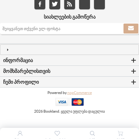
ᲡᲘᲐᲮᲚᲔᲔᲑᲘᲡ ᲒᲐᲛᲝᲬᲔᲠᲐ
ᲘᲜᲤᲝᲠᲛᲐᲪᲘᲐ
ᲛᲝᲛᲮᲛᲐᲠᲔᲑᲚᲘᲡᲗᲕᲘᲡ
ᲩᲔᲛᲘ ᲞᲠᲝᲤᲘᲚᲘ
Powered by
nopCommerce
2026 Bookland. ყველა უფლება დაცულია