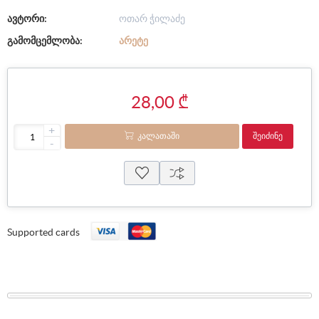
ავტორი:
ოთარ ჭილაძე
გამომცემლობა:
ᲐᲠᲔᲢᲔ
28,00 ₾
+
ᲙᲐᲚᲐᲗᲐᲨᲘ
ᲨᲔᲘᲫᲘᲜᲔ
-
Supported cards