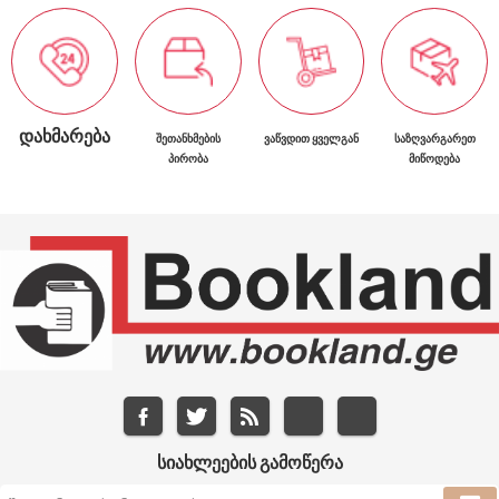
ᲓᲐᲮᲛᲐᲠᲔᲑᲐ
ᲨᲔᲗᲐᲜᲮᲛᲔᲑᲘᲡ
ᲕᲐᲬᲕᲓᲘᲗ ᲧᲕᲔᲚᲒᲐᲜ
ᲡᲐᲖᲦᲕᲐᲠᲒᲐᲠᲔᲗ
ᲞᲘᲠᲝᲑᲐ
ᲛᲘᲬᲝᲓᲔᲑᲐ
ᲡᲘᲐᲮᲚᲔᲔᲑᲘᲡ ᲒᲐᲛᲝᲬᲔᲠᲐ