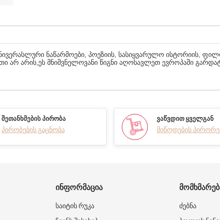
უნივერასლური ნაწარმოები, პოეზიის, სასიყვარულო ისტორიის, ფილ
თი არ არის,ეს მნიშვნელოვანი წიგნი აღოსავლეთ ევროპაში გარდატ
ᲨᲔᲗᲐᲜᲮᲛᲔᲑᲘᲡ ᲞᲘᲠᲝᲑᲐ
ᲕᲐᲬᲕᲓᲘᲗ ᲧᲕᲔᲚᲒᲐᲜ
პირობების გაცნობა
მიწოდების პირორე
ᲘᲜᲤᲝᲠᲛᲐᲪᲘᲐ
ᲛᲝᲛᲮᲛᲐᲠᲔ
საიტის რუკა
ძებნა