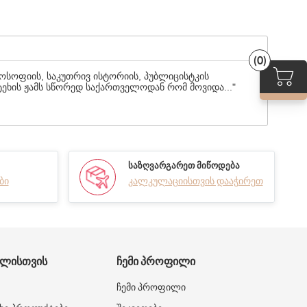
(0)
ოსოფიის, საკუთრივ ისტორიის, პუბლიცისტკის
ეხის ჟამს სწორედ საქართველოდან რომ მოვიდა..."
ᲡᲐᲖᲦᲕᲐᲠᲒᲐᲠᲔᲗ ᲛᲘᲬᲝᲓᲔᲑᲐ
ბი
კალკულაციისთვის დააჭირეთ
ᲑᲚᲘᲡᲗᲕᲘᲡ
ᲩᲔᲛᲘ ᲞᲠᲝᲤᲘᲚᲘ
ჩემი პროფილი