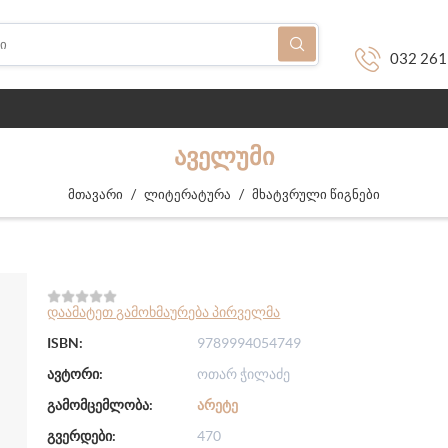
032 261
ᲐᲕᲔᲚᲣᲛᲘ
/
/
მთავარი
ლიტერატურა
მხატვრული წიგნები
დაამატეთ გამოხმაურება პირველმა
ISBN:
9789994054749
ავტორი:
ოთარ ჭილაძე
გამომცემლობა:
ᲐᲠᲔᲢᲔ
გვერდები:
470