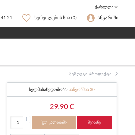
 41 21
Სურვილების Სია
(0)
Ანგარიში
ᲨᲔᲛᲓᲔᲒᲘ ᲞᲠᲝᲓᲣᲥᲢᲘ
ხელმისაწვდომობა:
საწყობშია 30
29,90 ₾
+
ᲙᲐᲚᲐᲗᲐᲨᲘ
ᲨᲔᲘᲫᲘᲜᲔ
-