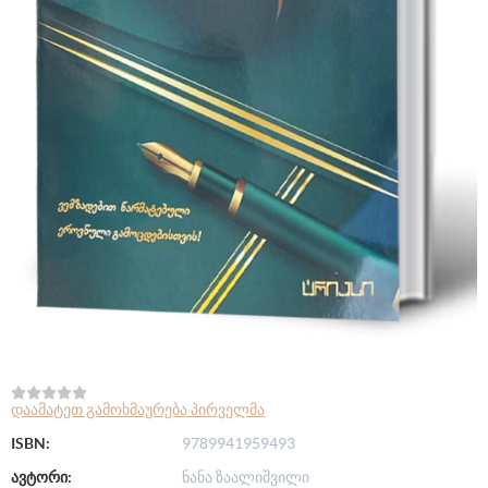
დაამატეთ გამოხმაურება პირველმა
ISBN:
9789941959493
ავტორი:
ნანა ზაალიშვილი