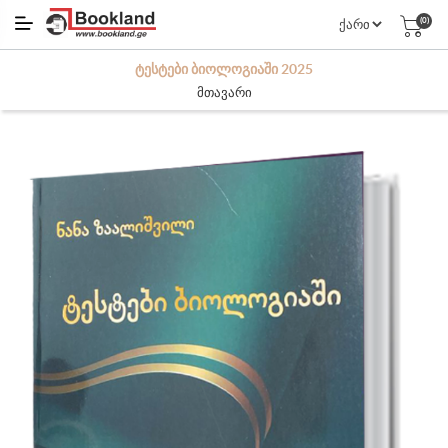
(0)
ᲢᲔᲡᲢᲔᲑᲘ ᲑᲘᲝᲚᲝᲒᲘᲐᲨᲘ 2025
მთავარი