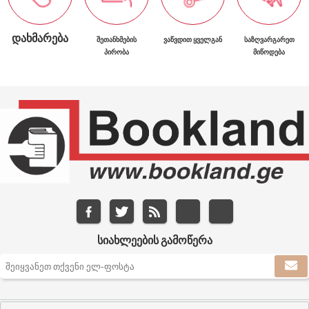
ᲓᲐᲮᲛᲐᲠᲔᲑᲐ
ᲨᲔᲗᲐᲜᲮᲛᲔᲑᲘᲡ
ᲕᲐᲬᲕᲓᲘᲗ ᲧᲕᲔᲚᲒᲐᲜ
ᲡᲐᲖᲦᲕᲐᲠᲒᲐᲠᲔᲗ
ᲞᲘᲠᲝᲑᲐ
ᲛᲘᲬᲝᲓᲔᲑᲐ
ᲡᲘᲐᲮᲚᲔᲔᲑᲘᲡ ᲒᲐᲛᲝᲬᲔᲠᲐ