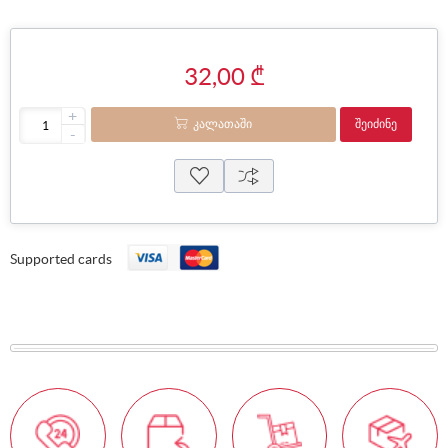
32,00 ₾
+
ᲙᲐᲚᲐᲗᲐᲨᲘ
ᲨᲔᲘᲫᲘᲜᲔ
-
Supported cards