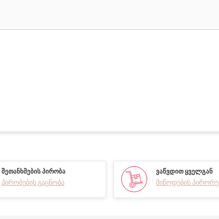
ᲨᲔᲗᲐᲜᲮᲛᲔᲑᲘᲡ ᲞᲘᲠᲝᲑᲐ
ᲕᲐᲬᲕᲓᲘᲗ ᲧᲕᲔᲚᲒᲐᲜ
პირობების გაცნობა
მიწოდების პირორე