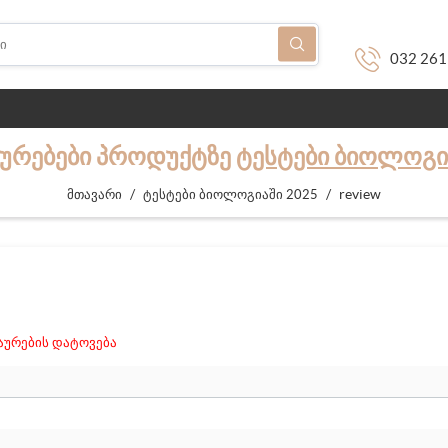
032 261
ᲐᲣᲠᲔᲑᲔᲑᲘ ᲞᲠᲝᲓᲣᲥᲢᲖᲔ
ᲢᲔᲡᲢᲔᲑᲘ ᲑᲘᲝᲚᲝᲒᲘ
/
/
review
მთავარი
ტესტები ბიოლოგიაში 2025
ურების დატოვება