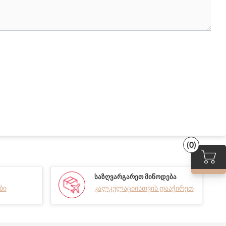
(0)
ᲡᲐᲖᲦᲕᲐᲠᲒᲐᲠᲔᲗ ᲛᲘᲬᲝᲓᲔᲑᲐ
ბი
კალკულაციისთვის დააჭირეთ