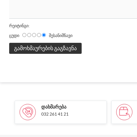
რეიტინგი:
ცუდი
შესანიშნავი
ᲒᲐᲛᲝᲮᲛᲐᲣᲠᲔᲑᲘᲡ ᲒᲐᲒᲖᲐᲕᲜᲐ
ᲓᲐᲮᲛᲐᲠᲔᲑᲐ
032 261 41 21