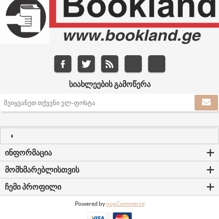
ᲡᲘᲐᲮᲚᲔᲔᲑᲘᲡ ᲒᲐᲛᲝᲬᲔᲠᲐ
ᲘᲜᲤᲝᲠᲛᲐᲪᲘᲐ
ᲛᲝᲛᲮᲛᲐᲠᲔᲑᲚᲘᲡᲗᲕᲘᲡ
ᲩᲔᲛᲘ ᲞᲠᲝᲤᲘᲚᲘ
Powered by
nopCommerce