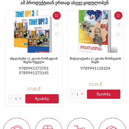
ᲐᲛ ᲞᲠᲝᲓᲣᲥᲢᲗᲐᲜ ᲔᲠᲗᲐᲓ ᲐᲡᲔᲕᲔ ᲧᲘᲓᲣᲚᲝᲑᲔᲜ
ინგლისური 11 კლასი მოსწავლის
მოქალაქეობა 11 კლასი მოსწავლის
წიგნი/რვეული
წიგნი
9789941373701
9789941118104
9789941373145
21,95 ₾
27,00 ₾
ᲨᲔᲘᲫᲘᲜᲔ
ᲨᲔᲘᲫᲘᲜᲔ