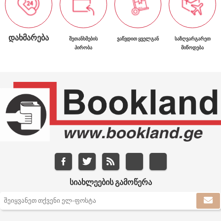
ᲓᲐᲮᲛᲐᲠᲔᲑᲐ
ᲨᲔᲗᲐᲜᲮᲛᲔᲑᲘᲡ
ᲕᲐᲬᲕᲓᲘᲗ ᲧᲕᲔᲚᲒᲐᲜ
ᲡᲐᲖᲦᲕᲐᲠᲒᲐᲠᲔᲗ
ᲞᲘᲠᲝᲑᲐ
ᲛᲘᲬᲝᲓᲔᲑᲐ
ᲡᲘᲐᲮᲚᲔᲔᲑᲘᲡ ᲒᲐᲛᲝᲬᲔᲠᲐ