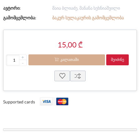
ავტორი:
მაია ბლიაძე, მანანა სეხნიაშვილი
გამომცემლობა:
ᲑᲐᲙᲣᲠ ᲡᲣᲚᲐᲙᲐᲣᲠᲘᲡ ᲒᲐᲛᲝᲛᲪᲔᲛᲚᲝᲑᲐ
15,00 ₾
+
ᲙᲐᲚᲐᲗᲐᲨᲘ
ᲨᲔᲘᲫᲘᲜᲔ
-
Supported cards