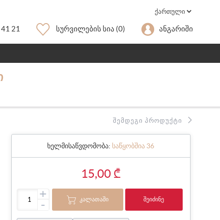
 41 21
Სურვილების Სია
(0)
Ანგარიში
Ი
ᲨᲔᲛᲓᲔᲒᲘ ᲞᲠᲝᲓᲣᲥᲢᲘ
ხელმისაწვდომობა:
საწყობშია 36
15,00 ₾
+
ᲙᲐᲚᲐᲗᲐᲨᲘ
ᲨᲔᲘᲫᲘᲜᲔ
-