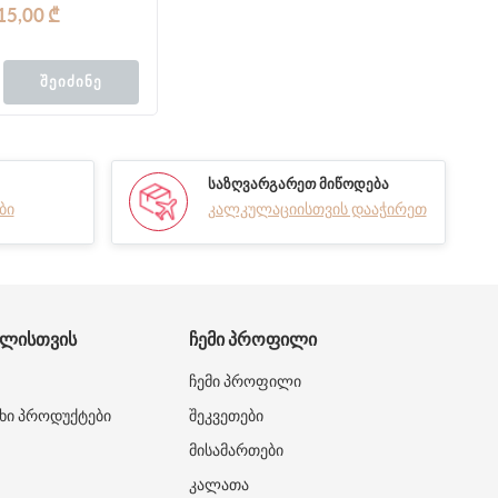
15,00 ₾
ᲨᲔᲘᲫᲘᲜᲔ
ᲡᲐᲖᲦᲕᲐᲠᲒᲐᲠᲔᲗ ᲛᲘᲬᲝᲓᲔᲑᲐ
ბი
კალკულაციისთვის დააჭირეთ
ᲑᲚᲘᲡᲗᲕᲘᲡ
ᲩᲔᲛᲘ ᲞᲠᲝᲤᲘᲚᲘ
ჩემი პროფილი
ხი პროდუქტები
შეკვეთები
მისამართები
კალათა