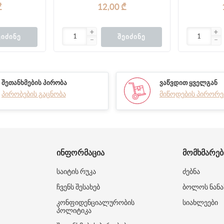
₾
12,00 ₾
ᲔᲘᲫᲘᲜᲔ
ᲨᲔᲘᲫᲘᲜᲔ
ᲨᲔᲗᲐᲜᲮᲛᲔᲑᲘᲡ ᲞᲘᲠᲝᲑᲐ
ᲕᲐᲬᲕᲓᲘᲗ ᲧᲕᲔᲚᲒᲐᲜ
პირობების გაცნობა
მიწოდების პირორე
ᲘᲜᲤᲝᲠᲛᲐᲪᲘᲐ
ᲛᲝᲛᲮᲛᲐᲠᲔ
საიტის რუკა
ძებნა
ჩვენს შესახებ
ბოლოს ნანა
კონფიდენციალურობის
სიახლეები
პოლიტიკა