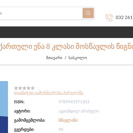
032 261
ᲥᲐᲠᲗᲣᲚᲘ ᲔᲜᲐ 8 ᲙᲚᲐᲡᲘ ᲛᲝᲡᲬᲐᲕᲚᲘᲡ ᲬᲘᲒᲜ
/
მთავარი
სასკოლო
დაამატეთ გამოხმაურება პირველმა
ISBN:
9789941971303
ავტორი:
ავთანდილ არაბული
გამომცემლობა:
ᲡᲬᲐᲕᲚᲐᲜᲘ
გვერდები:
90