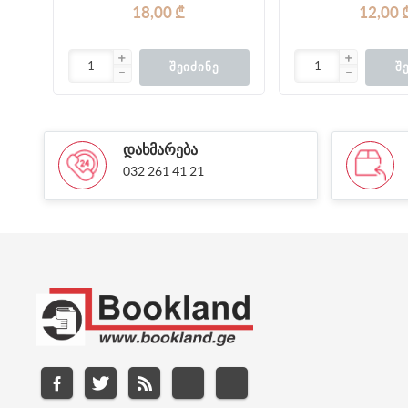
18,00 ₾
12,00 
ᲨᲔᲘᲫᲘᲜᲔ
Შ
ᲓᲐᲮᲛᲐᲠᲔᲑᲐ
032 261 41 21