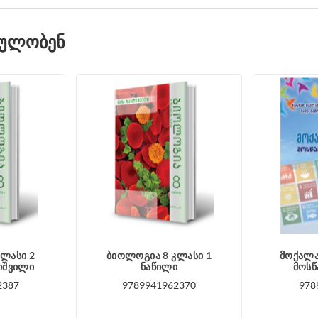
ᲓᲣᲚᲝᲑᲔᲜ
ლასი 2
ბიოლოგია 8 კლასი 1
მოქალა
იშვილი
ნაწილი
მოსწ
2387
9789941962370
978