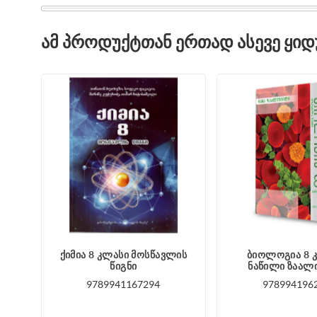
ᲐᲛ ᲞᲠᲝᲓᲣᲥᲢᲗᲐᲜ ᲔᲠᲗᲐᲓ ᲐᲡᲔᲕᲔ ᲧᲘ
ქიმია 8 კლასი მოსწავლის
ბიოლოგია 8 კ
წიგნი
ნაწილი ზაალ
9789941167294
978994196