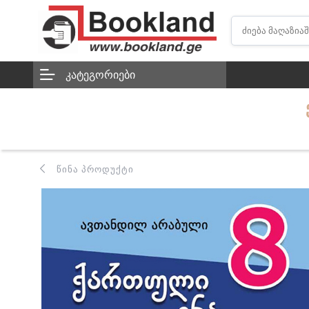
ᲙᲐᲢᲔᲒᲝᲠᲘᲔᲑᲘ
ᲬᲘᲜᲐ ᲞᲠᲝᲓᲣᲥᲢᲘ