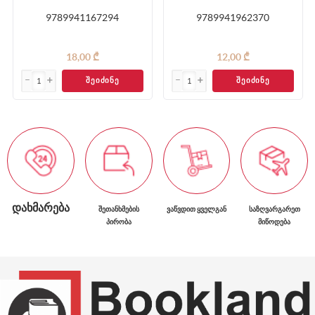
9789941167294
9789941962370
18,00 ₾
12,00 ₾
ᲨᲔᲘᲫᲘᲜᲔ
ᲨᲔᲘᲫᲘᲜᲔ
ᲓᲐᲮᲛᲐᲠᲔᲑᲐ
ᲨᲔᲗᲐᲜᲮᲛᲔᲑᲘᲡ
ᲕᲐᲬᲕᲓᲘᲗ ᲧᲕᲔᲚᲒᲐᲜ
ᲡᲐᲖᲦᲕᲐᲠᲒᲐᲠᲔᲗ
ᲞᲘᲠᲝᲑᲐ
ᲛᲘᲬᲝᲓᲔᲑᲐ