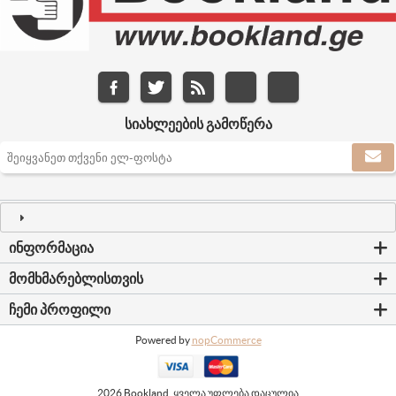
ᲡᲘᲐᲮᲚᲔᲔᲑᲘᲡ ᲒᲐᲛᲝᲬᲔᲠᲐ
ᲘᲜᲤᲝᲠᲛᲐᲪᲘᲐ
ᲛᲝᲛᲮᲛᲐᲠᲔᲑᲚᲘᲡᲗᲕᲘᲡ
ᲩᲔᲛᲘ ᲞᲠᲝᲤᲘᲚᲘ
Powered by
nopCommerce
2026 Bookland. ყველა უფლება დაცულია