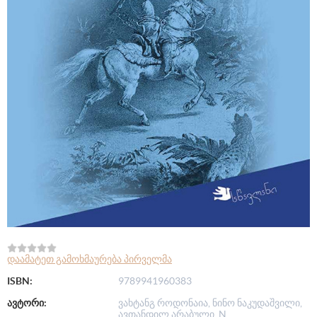
დაამატეთ გამოხმაურება პირველმა
ISBN:
9789941960383
ავტორი:
ვახტანგ როდონაია, ნინო ნაკუდაშვილი,
ავთანდილ არაბული, N