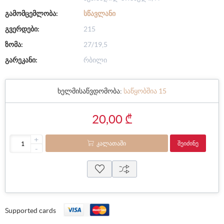
გამომცემლობა:
ᲡᲬᲐᲕᲚᲐᲜᲘ
გვერდები:
215
ზომა:
27/19,5
გარეკანი:
რბილი
ხელმისაწვდომობა:
საწყობშია 15
20,00 ₾
+
ᲙᲐᲚᲐᲗᲐᲨᲘ
ᲨᲔᲘᲫᲘᲜᲔ
-
Supported cards