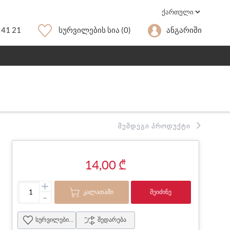
 41 21
Სურვილების Სია
(0)
Ანგარიში
ᲨᲔᲛᲓᲔᲒᲘ ᲞᲠᲝᲓᲣᲥᲢᲘ
14,00 ₾
+
ᲙᲐᲚᲐᲗᲐᲨᲘ
ᲨᲔᲘᲫᲘᲜᲔ
-
სურვილების სია
შედარება