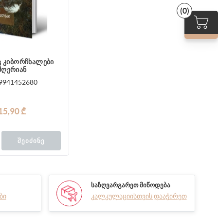
(0)
აც კიბორჩხალები
მღერიან
9941452680
15,90 ₾
ᲨᲔᲘᲫᲘᲜᲔ
ᲡᲐᲖᲦᲕᲐᲠᲒᲐᲠᲔᲗ ᲛᲘᲬᲝᲓᲔᲑᲐ
ბი
კალკულაციისთვის დააჭირეთ