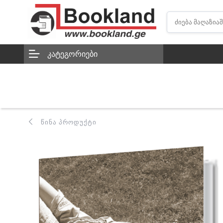
ᲙᲐᲢᲔᲒᲝᲠᲘᲔᲑᲘ
ᲬᲘᲜᲐ ᲞᲠᲝᲓᲣᲥᲢᲘ