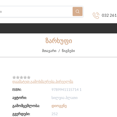
032 261
ᲖᲐᲠᲮᲣᲤᲘ
/
მთავარი
წიგნები
დაამატეთ გამოხმაურება პირველმა
ISBN:
9789941115714 1
ავტორი:
სილვია პლათი
გამომცემლობა:
ᲓᲘᲝᲒᲔᲜᲔ
გვერდები:
252