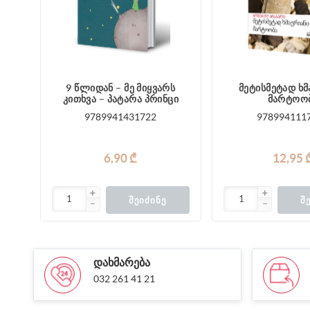
9 წლიდან – მე მიყვარს
მეტისმეტად ხმ
კითხვა – პატარა პრინცი
მარტოო
9789941431722
978994111
6,90 ₾
12,95 
ᲨᲔᲘᲫᲘᲜᲔ
Შ
ᲓᲐᲮᲛᲐᲠᲔᲑᲐ
032 261 41 21