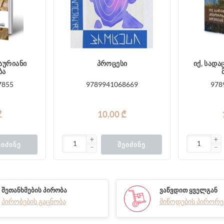
აურიანი
პროცესი
იქ, სად
ბა
7855
9789941068669
978
₾
10,00 ₾
ᲔᲘᲫᲘᲜᲔ
ᲨᲔᲘᲫᲘᲜᲔ
ᲨᲔᲗᲐᲜᲮᲛᲔᲑᲘᲡ ᲞᲘᲠᲝᲑᲐ
ᲕᲐᲬᲕᲓᲘᲗ ᲧᲕᲔᲚᲒᲐᲜ
პირობების გაცნობა
მიწოდების პირორე