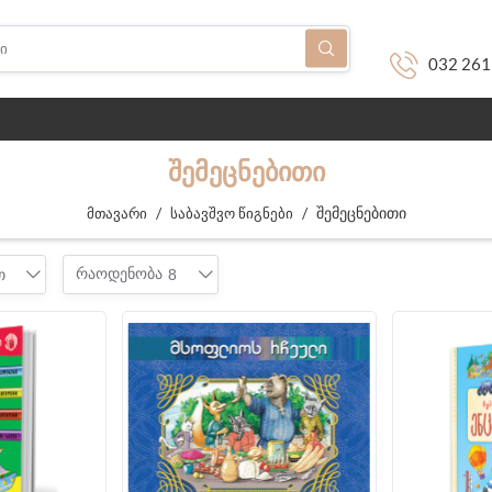
032 261
ᲨᲔᲛᲔᲪᲜᲔᲑᲘᲗᲘ
/
/
შემეცნებითი
მთავარი
საბავშვო წიგნები
რაოდენობა
თ
8