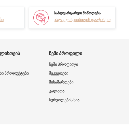
ᲡᲐᲖᲦᲕᲐᲠᲒᲐᲠᲔᲗ ᲛᲘᲬᲝᲓᲔᲑᲐ
ბი
კალკულაციისთვის დააჭირეთ
ᲑᲚᲘᲡᲗᲕᲘᲡ
ᲩᲔᲛᲘ ᲞᲠᲝᲤᲘᲚᲘ
ჩემი პროფილი
ხი პროდუქტები
შეკვეთები
მისამართები
კალათა
სურვილების სია