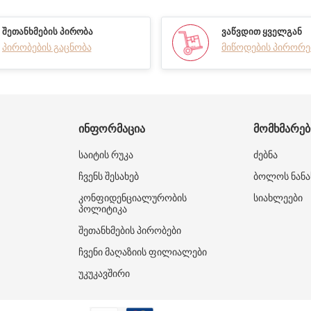
ᲨᲔᲗᲐᲜᲮᲛᲔᲑᲘᲡ ᲞᲘᲠᲝᲑᲐ
ᲕᲐᲬᲕᲓᲘᲗ ᲧᲕᲔᲚᲒᲐᲜ
პირობების გაცნობა
მიწოდების პირორე
ᲘᲜᲤᲝᲠᲛᲐᲪᲘᲐ
ᲛᲝᲛᲮᲛᲐᲠᲔ
საიტის რუკა
ძებნა
ჩვენს შესახებ
ბოლოს ნანა
კონფიდენციალურობის
სიახლეები
პოლიტიკა
შეთანხმების პირობები
ჩვენი მაღაზიის ფილიალები
უკუკავშირი