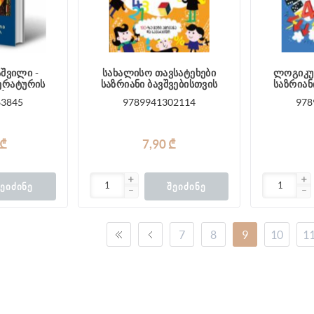
აშვილი -
სახალისო თავსატეხები
ლოგიკუ
ერატურის
საზრიანი ბავშვებისთვის
საზრიან
ური
63845
9789941302114
978
 ₾
7,90 ₾
ᲔᲘᲫᲘᲜᲔ
ᲨᲔᲘᲫᲘᲜᲔ
7
8
9
10
1