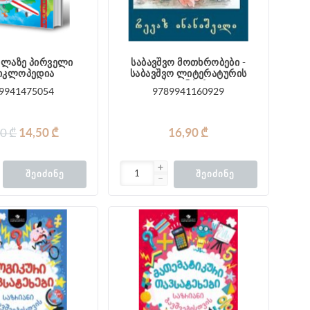
ველაზე პირველი
საბავშვო მოთხრობები -
იკლოპედია
საბავშვო ლიტერატურის
საგანძური
9941475054
9789941160929
0 ₾
14,50 ₾
16,90 ₾
ᲨᲔᲘᲫᲘᲜᲔ
ᲨᲔᲘᲫᲘᲜᲔ