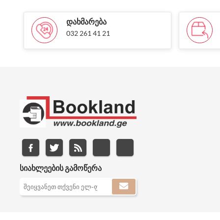
ᲓᲐᲮᲛᲐᲠᲔᲑᲐ
032 261 41 21
ᲡᲘᲐᲮᲚᲔᲔᲑᲘᲡ ᲒᲐᲛᲝᲬᲔᲠᲐ