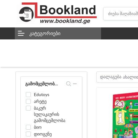
ᲙᲐᲢᲔᲒᲝᲠᲘᲔᲑᲘ
დალაგება
ახალი
ᲒᲐᲛᲝᲛᲪᲔᲛᲚᲝᲑᲘᲡ ᲛᲘᲮᲔᲓᲕᲘᲗ ᲒᲐᲤᲘᲚᲢᲕᲠᲐ
Edutoys
არეტე
ბაკურ
სულაკაურის
გამომცემლობა
ბიო
დიოგენე