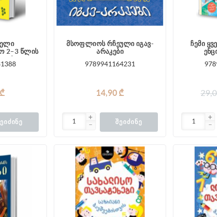
ველი
მსოფლიოს რჩეული იგავ-
ჩემი ყ
ო 2–3 წლის
არაკები
ენც
თვის
31388
9789941164231
978
 ₾
14,90 ₾
29,0
ᲔᲘᲫᲘᲜᲔ
ᲨᲔᲘᲫᲘᲜᲔ