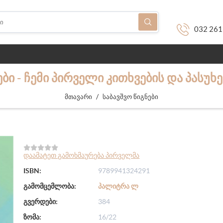
032 261
Ი - ᲩᲔᲛᲘ ᲞᲘᲠᲕᲔᲚᲘ ᲙᲘᲗᲮᲕᲔᲑᲘᲡ ᲓᲐ ᲞᲐᲡᲣᲮᲔ
/
მთავარი
საბავშვო წიგნები
დაამატეთ გამოხმაურება პირველმა
ISBN:
9789941324291
გამომცემლობა:
ᲞᲐᲚᲘᲢᲠᲐ Ლ
გვერდები:
384
ზომა:
16/22