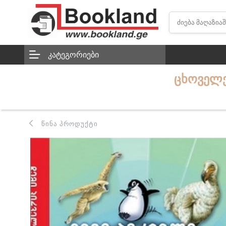
ᲙᲐᲢᲔᲒᲝᲠᲘᲔᲑᲘ
ᲪᲮᲝᲕᲔᲚᲔᲑ
ᲬᲘᲜᲐ ᲞᲠᲝᲓᲣᲥᲢᲘ