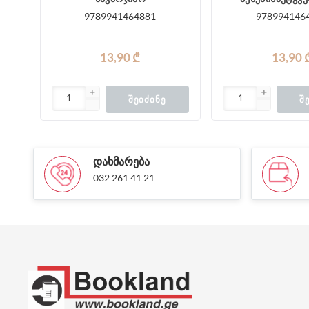
9789941464881
978994146
13,90 ₾
13,90 
ᲨᲔᲘᲫᲘᲜᲔ
Შ
ᲓᲐᲮᲛᲐᲠᲔᲑᲐ
032 261 41 21