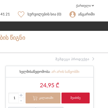
 41 21
Სურვილების Სია
(0)
Ანგარიში
ᲑᲘᲡ ᲬᲘᲒᲜᲘ
ᲨᲔᲛᲓᲔᲒᲘ ᲞᲠᲝᲓᲣᲥᲢᲘ
ხელმისაწვდომობა:
არ არის საწყობში
24,95 ₾
+
ᲙᲐᲚᲐᲗᲐᲨᲘ
ᲨᲔᲘᲫᲘᲜᲔ
-