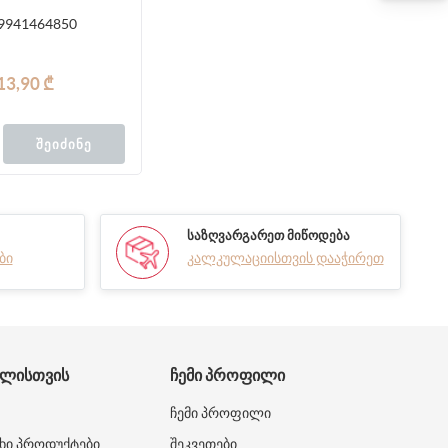
9941464850
13,90 ₾
ᲨᲔᲘᲫᲘᲜᲔ
ᲡᲐᲖᲦᲕᲐᲠᲒᲐᲠᲔᲗ ᲛᲘᲬᲝᲓᲔᲑᲐ
ბი
კალკულაციისთვის დააჭირეთ
ᲑᲚᲘᲡᲗᲕᲘᲡ
ᲩᲔᲛᲘ ᲞᲠᲝᲤᲘᲚᲘ
ჩემი პროფილი
ხი პროდუქტები
შეკვეთები