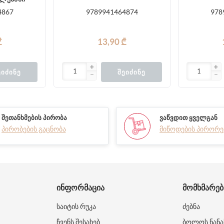
4867
9789941464874
978
₾
13,90 ₾
ᲔᲘᲫᲘᲜᲔ
ᲨᲔᲘᲫᲘᲜᲔ
ᲨᲔᲗᲐᲜᲮᲛᲔᲑᲘᲡ ᲞᲘᲠᲝᲑᲐ
ᲕᲐᲬᲕᲓᲘᲗ ᲧᲕᲔᲚᲒᲐᲜ
პირობების გაცნობა
მიწოდების პირორე
ᲘᲜᲤᲝᲠᲛᲐᲪᲘᲐ
ᲛᲝᲛᲮᲛᲐᲠᲔ
საიტის რუკა
ძებნა
ჩვენს შესახებ
ბოლოს ნანა