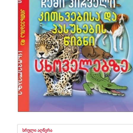
ᲡᲠᲣᲚᲘ ᲐᲦᲬᲔᲠᲐ