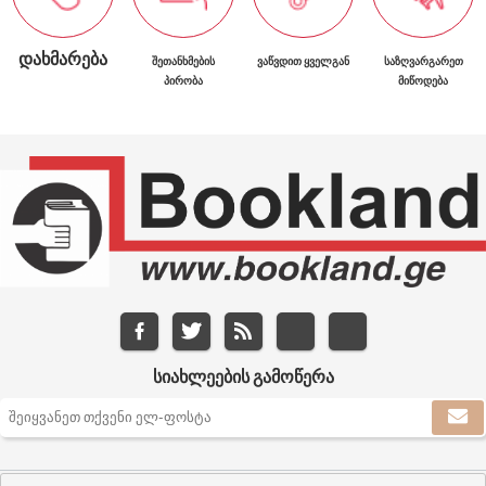
ᲓᲐᲮᲛᲐᲠᲔᲑᲐ
ᲨᲔᲗᲐᲜᲮᲛᲔᲑᲘᲡ
ᲕᲐᲬᲕᲓᲘᲗ ᲧᲕᲔᲚᲒᲐᲜ
ᲡᲐᲖᲦᲕᲐᲠᲒᲐᲠᲔᲗ
ᲞᲘᲠᲝᲑᲐ
ᲛᲘᲬᲝᲓᲔᲑᲐ
ᲡᲘᲐᲮᲚᲔᲔᲑᲘᲡ ᲒᲐᲛᲝᲬᲔᲠᲐ