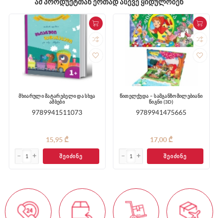
ᲐᲛ ᲞᲠᲝᲓᲣᲥᲢᲗᲐᲜ ᲔᲠᲗᲐᲓ ᲐᲡᲔᲕᲔ ᲧᲘᲓᲣᲚᲝᲑᲔᲜ
მხიარული მატარებელი და სხვა
წითელქუდა – სამგანზომილებიანი
ამბები
წიგნი (3D)
9789941511073
9789941475665
15,95 ₾
17,00 ₾
ᲨᲔᲘᲫᲘᲜᲔ
ᲨᲔᲘᲫᲘᲜᲔ