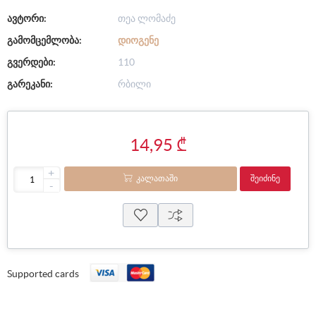
ავტორი:
თეა ლომაძე
გამომცემლობა:
ᲓᲘᲝᲒᲔᲜᲔ
გვერდები:
110
გარეკანი:
რბილი
14,95 ₾
+
ᲙᲐᲚᲐᲗᲐᲨᲘ
ᲨᲔᲘᲫᲘᲜᲔ
-
Supported cards