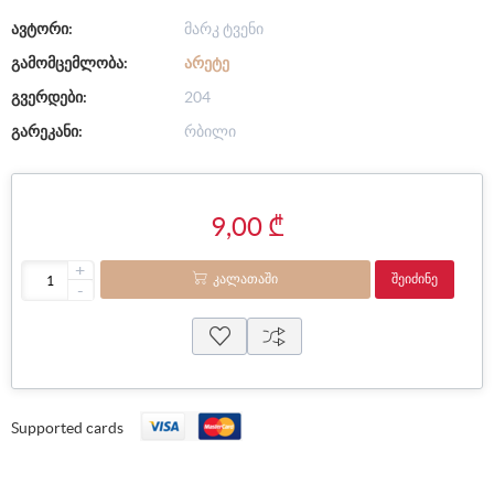
ავტორი:
მარკ ტვენი
გამომცემლობა:
ᲐᲠᲔᲢᲔ
გვერდები:
204
გარეკანი:
რბილი
9,00 ₾
+
ᲙᲐᲚᲐᲗᲐᲨᲘ
ᲨᲔᲘᲫᲘᲜᲔ
-
Supported cards