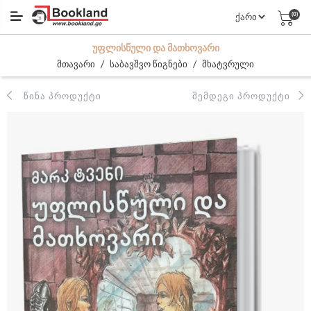
(0)
ᲣᲤᲚᲘᲡᲬᲣᲚᲘ ᲓᲐ ᲛᲐᲗᲮᲝᲕᲐᲠᲘ
/
/
მთავარი
საბავშვო წიგნები
მხატვრული
ᲬᲘᲜᲐ ᲞᲠᲝᲓᲣᲥᲢᲘ
ᲨᲔᲛᲓᲔᲒᲘ ᲞᲠᲝᲓᲣᲥᲢᲘ