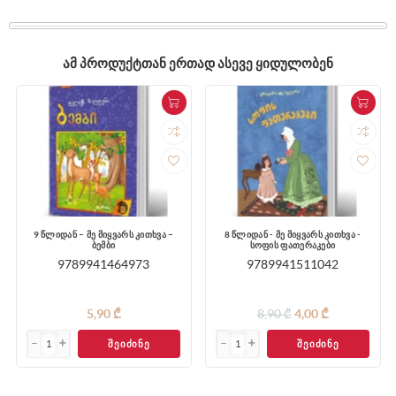
ᲐᲛ ᲞᲠᲝᲓᲣᲥᲢᲗᲐᲜ ᲔᲠᲗᲐᲓ ᲐᲡᲔᲕᲔ ᲧᲘᲓᲣᲚᲝᲑᲔᲜ
9 წლიდან – მე მიყვარს კითხვა –
8 წლიდან - მე მიყვარს კითხვა -
ბემბი
სოფის ფათერაკები
9789941464973
9789941511042
5,90 ₾
8,90 ₾
4,00 ₾
ᲨᲔᲘᲫᲘᲜᲔ
ᲨᲔᲘᲫᲘᲜᲔ