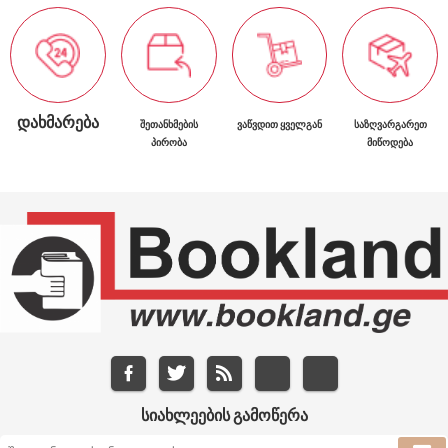
ᲓᲐᲮᲛᲐᲠᲔᲑᲐ
ᲨᲔᲗᲐᲜᲮᲛᲔᲑᲘᲡ
ᲕᲐᲬᲕᲓᲘᲗ ᲧᲕᲔᲚᲒᲐᲜ
ᲡᲐᲖᲦᲕᲐᲠᲒᲐᲠᲔᲗ
ᲞᲘᲠᲝᲑᲐ
ᲛᲘᲬᲝᲓᲔᲑᲐ
ᲡᲘᲐᲮᲚᲔᲔᲑᲘᲡ ᲒᲐᲛᲝᲬᲔᲠᲐ