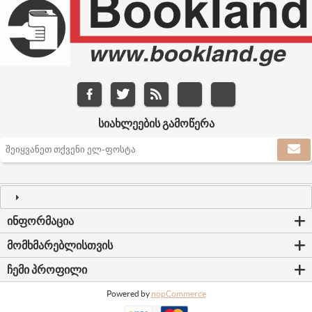
ᲡᲘᲐᲮᲚᲔᲔᲑᲘᲡ ᲒᲐᲛᲝᲬᲔᲠᲐ
ᲘᲜᲤᲝᲠᲛᲐᲪᲘᲐ
ᲛᲝᲛᲮᲛᲐᲠᲔᲑᲚᲘᲡᲗᲕᲘᲡ
ᲩᲔᲛᲘ ᲞᲠᲝᲤᲘᲚᲘ
Powered by
nopCommerce