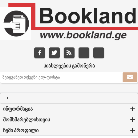
ᲡᲘᲐᲮᲚᲔᲔᲑᲘᲡ ᲒᲐᲛᲝᲬᲔᲠᲐ
ᲘᲜᲤᲝᲠᲛᲐᲪᲘᲐ
ᲛᲝᲛᲮᲛᲐᲠᲔᲑᲚᲘᲡᲗᲕᲘᲡ
ᲩᲔᲛᲘ ᲞᲠᲝᲤᲘᲚᲘ