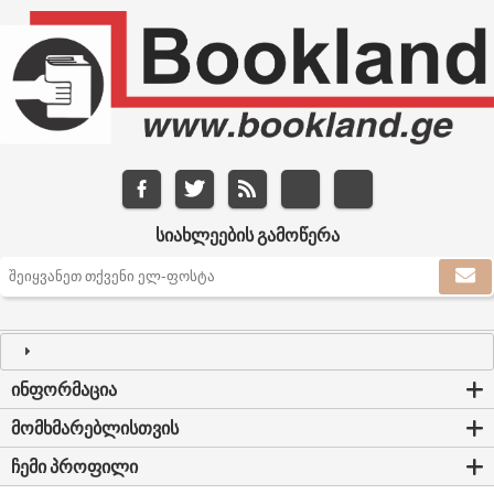
ᲡᲘᲐᲮᲚᲔᲔᲑᲘᲡ ᲒᲐᲛᲝᲬᲔᲠᲐ
ᲘᲜᲤᲝᲠᲛᲐᲪᲘᲐ
ᲛᲝᲛᲮᲛᲐᲠᲔᲑᲚᲘᲡᲗᲕᲘᲡ
ᲩᲔᲛᲘ ᲞᲠᲝᲤᲘᲚᲘ