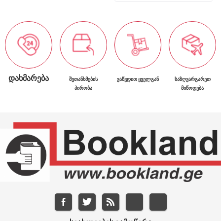
ᲓᲐᲮᲛᲐᲠᲔᲑᲐ
ᲨᲔᲗᲐᲜᲮᲛᲔᲑᲘᲡ
ᲕᲐᲬᲕᲓᲘᲗ ᲧᲕᲔᲚᲒᲐᲜ
ᲡᲐᲖᲦᲕᲐᲠᲒᲐᲠᲔᲗ
ᲞᲘᲠᲝᲑᲐ
ᲛᲘᲬᲝᲓᲔᲑᲐ