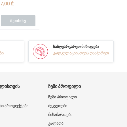
7,00 ₾
ᲨᲔᲘᲫᲘᲜᲔ
ᲡᲐᲖᲦᲕᲐᲠᲒᲐᲠᲔᲗ ᲛᲘᲬᲝᲓᲔᲑᲐ
ბი
კალკულაციისთვის დააჭირეთ
ᲑᲚᲘᲡᲗᲕᲘᲡ
ᲩᲔᲛᲘ ᲞᲠᲝᲤᲘᲚᲘ
ჩემი პროფილი
ხი პროდუქტები
შეკვეთები
მისამართები
კალათა