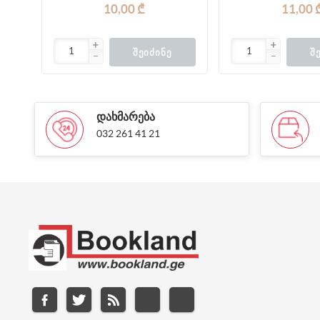
10,00 ₾
11,00 
ᲨᲔᲘᲫᲘᲜᲔ
Შ
ᲓᲐᲮᲛᲐᲠᲔᲑᲐ
032 261 41 21