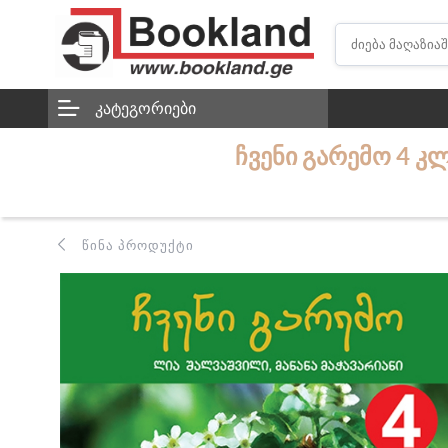
ᲙᲐᲢᲔᲒᲝᲠᲘᲔᲑᲘ
ᲩᲕᲔᲜᲘ ᲒᲐᲠᲔᲛᲝ 4 Კ
ᲬᲘᲜᲐ ᲞᲠᲝᲓᲣᲥᲢᲘ