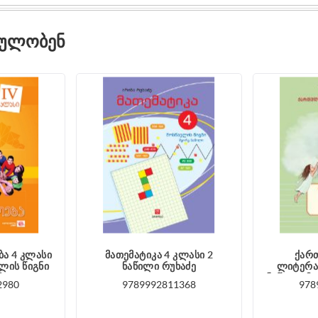
ᲓᲣᲚᲝᲑᲔᲜ
ბა 4 კლასი
მათემატიკა 4 კლასი 2
ქართ
ლის წიგნი
ნაწილი რუხაძე
ლიტერატ
ძე
ნაწილი მ
2980
9789992811368
978
მა