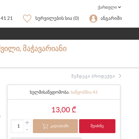
 41 21
Სურვილების Სია
(0)
Ანგარიში
ᲕᲘᲚᲘ, ᲛᲐᲭᲐᲕᲐᲠᲘᲐᲜᲘ
ᲨᲔᲛᲓᲔᲒᲘ ᲞᲠᲝᲓᲣᲥᲢᲘ
ხელმისაწვდომობა:
საწყობშია 43
13,00 ₾
ი
+
ᲙᲐᲚᲐᲗᲐᲨᲘ
ᲨᲔᲘᲫᲘᲜᲔ
-