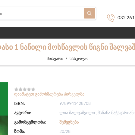
032 261
ᲚᲐᲡᲘ 1 ᲜᲐᲬᲘᲚᲘ ᲛᲝᲡᲬᲐᲕᲚᲘᲡ ᲬᲘᲒᲜᲘ ᲨᲐᲚᲕᲐᲨ
/
მთავარი
სასკოლო
დაამატეთ გამოხმაურება პირველმა
ISBN:
9789941428708
ავტორი:
ლია შალვაშვილი , მანანა მაჭავარიან
გამომცემლობა:
ᲨᲔᲛᲔᲪᲜᲔᲑᲐ
ზომა:
20/28