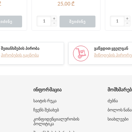
₾
25,00 ₾
ᲔᲘᲫᲘᲜᲔ
ᲨᲔᲘᲫᲘᲜᲔ
ᲨᲔᲗᲐᲜᲮᲛᲔᲑᲘᲡ ᲞᲘᲠᲝᲑᲐ
ᲕᲐᲬᲕᲓᲘᲗ ᲧᲕᲔᲚᲒᲐᲜ
პირობების გაცნობა
მიწოდების პირორე
ᲘᲜᲤᲝᲠᲛᲐᲪᲘᲐ
ᲛᲝᲛᲮᲛᲐᲠᲔ
საიტის რუკა
ძებნა
ჩვენს შესახებ
ბოლოს ნანა
კონფიდენციალურობის
სიახლეები
პოლიტიკა