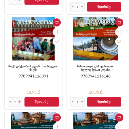
ᲨᲔᲘᲫᲘᲜᲔ
მოქალაქეობა 8 კლასი მოსწავლის
სახვითი და გამოყენებითი
წიგნი
ხელოვნება 8 კლასი
9789941116391
9789941116148
18,95 ₾
20,95 ₾
ᲨᲔᲘᲫᲘᲜᲔ
ᲨᲔᲘᲫᲘᲜᲔ