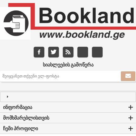
ᲡᲘᲐᲮᲚᲔᲔᲑᲘᲡ ᲒᲐᲛᲝᲬᲔᲠᲐ
ᲘᲜᲤᲝᲠᲛᲐᲪᲘᲐ
ᲛᲝᲛᲮᲛᲐᲠᲔᲑᲚᲘᲡᲗᲕᲘᲡ
ᲩᲔᲛᲘ ᲞᲠᲝᲤᲘᲚᲘ