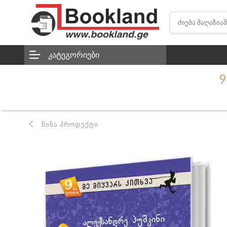
ᲙᲐᲢᲔᲒᲝᲠᲘᲔᲑᲘ
9
ᲬᲘᲜᲐ ᲞᲠᲝᲓᲣᲥᲢᲘ