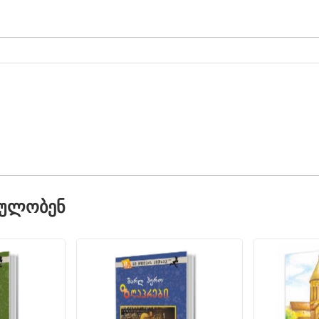
ᲓᲣᲚᲝᲑᲔᲜ