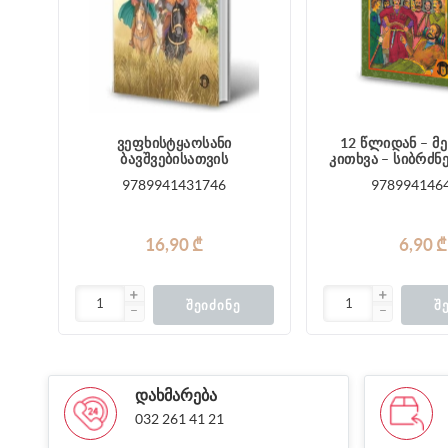
ვეფხისტყაოსანი
12 წლიდან – მე
ბავშვებისათვის
კითხვა – სიბრძნ
9789941431746
978994146
16,90 ₾
6,90 ₾
ᲨᲔᲘᲫᲘᲜᲔ
Შ
ᲓᲐᲮᲛᲐᲠᲔᲑᲐ
032 261 41 21