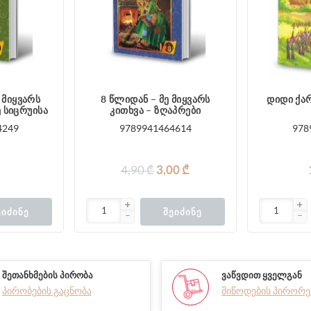
 მიყვარს
8 წლიდან – მე მიყვარს
დიდი ქა
ე სიცრუისა
კითხვა – ზღაპრები
4249
9789941464614
978
4,90 ₾
3,00 ₾
ᲔᲘᲫᲘᲜᲔ
ᲨᲔᲘᲫᲘᲜᲔ
ᲨᲔᲗᲐᲜᲮᲛᲔᲑᲘᲡ ᲞᲘᲠᲝᲑᲐ
ᲕᲐᲬᲕᲓᲘᲗ ᲧᲕᲔᲚᲒᲐᲜ
პირობების გაცნობა
მიწოდების პირორე