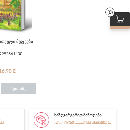
(0)
რთველი მეფეები
9992861400
16,90 ₾
ᲨᲔᲘᲫᲘᲜᲔ
ᲡᲐᲖᲦᲕᲐᲠᲒᲐᲠᲔᲗ ᲛᲘᲬᲝᲓᲔᲑᲐ
ბი
კალკულაციისთვის დააჭირეთ