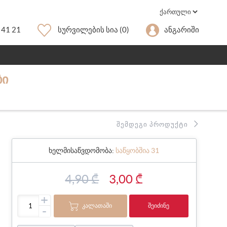
 41 21
Სურვილების Სია
(0)
Ანგარიში
ᲑᲘ
ᲨᲔᲛᲓᲔᲒᲘ ᲞᲠᲝᲓᲣᲥᲢᲘ
ხელმისაწვდომობა:
საწყობშია 31
4,90 ₾
3,00 ₾
+
ᲙᲐᲚᲐᲗᲐᲨᲘ
ᲨᲔᲘᲫᲘᲜᲔ
-