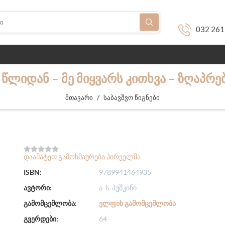
032 261
 ᲬᲚᲘᲓᲐᲜ – ᲛᲔ ᲛᲘᲧᲕᲐᲠᲡ ᲙᲘᲗᲮᲕᲐ – ᲖᲦᲐᲞᲠᲔ
/
მთავარი
საბავშვო წიგნები
დაამატეთ გამოხმაურება პირველმა
ISBN:
9789941464935
ავტორი:
ა. ს. პუშკინი
გამომცემლობა:
ᲔᲚᲤᲘᲡ ᲒᲐᲛᲝᲛᲪᲔᲛᲚᲝᲑᲐ
გვერდები:
64