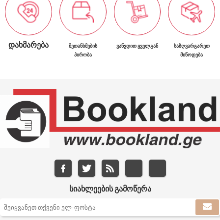
ᲓᲐᲮᲛᲐᲠᲔᲑᲐ
ᲨᲔᲗᲐᲜᲮᲛᲔᲑᲘᲡ
ᲕᲐᲬᲕᲓᲘᲗ ᲧᲕᲔᲚᲒᲐᲜ
ᲡᲐᲖᲦᲕᲐᲠᲒᲐᲠᲔᲗ
ᲞᲘᲠᲝᲑᲐ
ᲛᲘᲬᲝᲓᲔᲑᲐ
ᲡᲘᲐᲮᲚᲔᲔᲑᲘᲡ ᲒᲐᲛᲝᲬᲔᲠᲐ