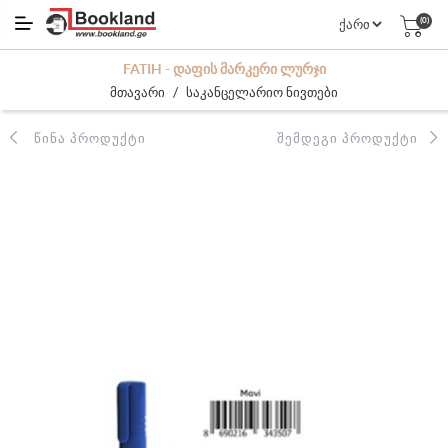
(0)
FATIH - ᲓᲐᲤᲘᲡ ᲛᲐᲠᲙᲔᲠᲘ ᲚᲣᲠᲯᲘ
/
მთავარი
საკანცელარიო ნივთები
ᲬᲘᲜᲐ ᲞᲠᲝᲓᲣᲥᲢᲘ
ᲨᲔᲛᲓᲔᲒᲘ ᲞᲠᲝᲓᲣᲥᲢᲘ