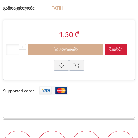
გამომცემლობა:
FATIH
1,50 ₾
+
ᲙᲐᲚᲐᲗᲐᲨᲘ
ᲨᲔᲘᲫᲘᲜᲔ
-
Supported cards