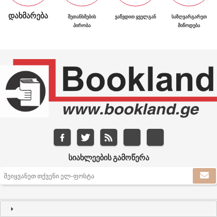
ᲓᲐᲮᲛᲐᲠᲔᲑᲐ
ᲨᲔᲗᲐᲜᲮᲛᲔᲑᲘᲡ
ᲕᲐᲬᲕᲓᲘᲗ ᲧᲕᲔᲚᲒᲐᲜ
ᲡᲐᲖᲦᲕᲐᲠᲒᲐᲠᲔᲗ
ᲞᲘᲠᲝᲑᲐ
ᲛᲘᲬᲝᲓᲔᲑᲐ
ᲡᲘᲐᲮᲚᲔᲔᲑᲘᲡ ᲒᲐᲛᲝᲬᲔᲠᲐ