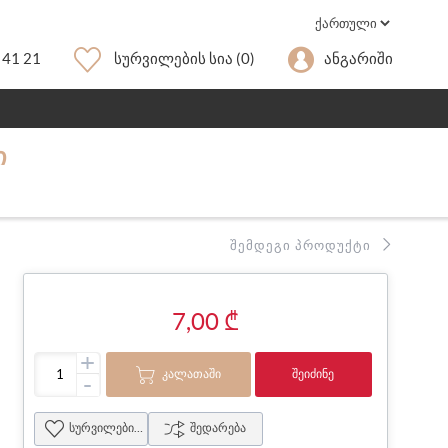
 41 21
Სურვილების Სია
(0)
Ანგარიში
Ი
ᲨᲔᲛᲓᲔᲒᲘ ᲞᲠᲝᲓᲣᲥᲢᲘ
7,00 ₾
+
ᲙᲐᲚᲐᲗᲐᲨᲘ
ᲨᲔᲘᲫᲘᲜᲔ
-
სურვილების სია
შედარება