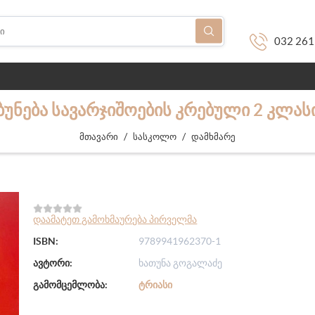
032 261
ᲑᲣᲜᲔᲑᲐ ᲡᲐᲕᲐᲠᲯᲘᲨᲝᲔᲑᲘᲡ ᲙᲠᲔᲑᲣᲚᲘ 2 ᲙᲚᲐᲡ
/
/
მთავარი
სასკოლო
დამხმარე
დაამატეთ გამოხმაურება პირველმა
ISBN:
9789941962370-1
ავტორი:
ხათუნა გოგალაძე
გამომცემლობა:
ᲢᲠᲘᲐᲡᲘ