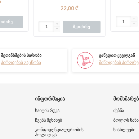
₾
22,00 ₾
ᲔᲘᲫᲘᲜᲔ
ᲨᲔᲘᲫᲘᲜᲔ
ᲨᲔᲗᲐᲜᲮᲛᲔᲑᲘᲡ ᲞᲘᲠᲝᲑᲐ
ᲕᲐᲬᲕᲓᲘᲗ ᲧᲕᲔᲚᲒᲐᲜ
პირობების გაცნობა
მიწოდების პირორე
ᲘᲜᲤᲝᲠᲛᲐᲪᲘᲐ
ᲛᲝᲛᲮᲛᲐᲠᲔ
საიტის რუკა
ძებნა
ჩვენს შესახებ
ბოლოს ნანა
კონფიდენციალურობის
სიახლეები
პოლიტიკა