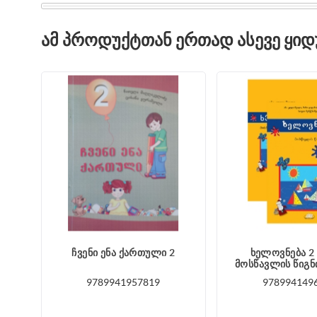
ᲐᲛ ᲞᲠᲝᲓᲣᲥᲢᲗᲐᲜ ᲔᲠᲗᲐᲓ ᲐᲡᲔᲕᲔ ᲧᲘ
ჩვენი ენა ქართული 2
ხელოვნება 2
მოსწავლის წიგ
9789941957819
978994149