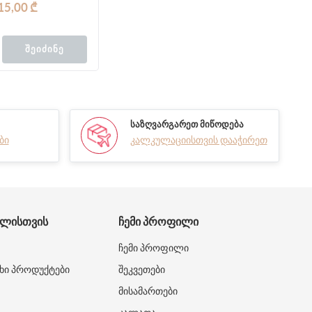
15,00 ₾
ᲨᲔᲘᲫᲘᲜᲔ
ᲡᲐᲖᲦᲕᲐᲠᲒᲐᲠᲔᲗ ᲛᲘᲬᲝᲓᲔᲑᲐ
ბი
კალკულაციისთვის დააჭირეთ
ᲑᲚᲘᲡᲗᲕᲘᲡ
ᲩᲔᲛᲘ ᲞᲠᲝᲤᲘᲚᲘ
ჩემი პროფილი
ხი პროდუქტები
შეკვეთები
მისამართები