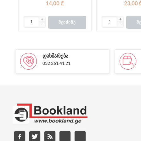
14,00 ₾
23,00 
ᲨᲔᲘᲫᲘᲜᲔ
Შ
ᲓᲐᲮᲛᲐᲠᲔᲑᲐ
032 261 41 21