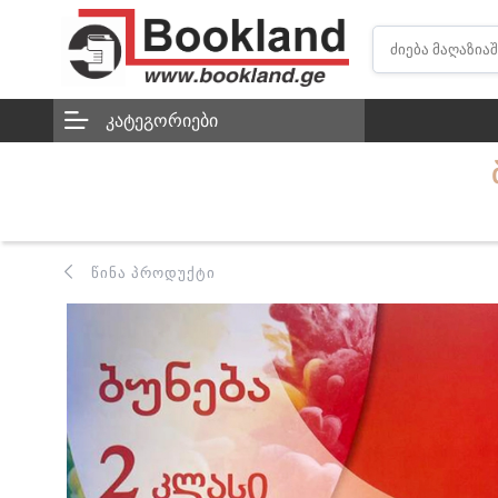
ᲙᲐᲢᲔᲒᲝᲠᲘᲔᲑᲘ
ᲬᲘᲜᲐ ᲞᲠᲝᲓᲣᲥᲢᲘ