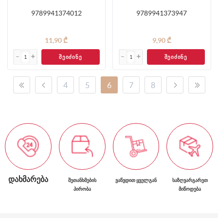
9789941374012
9789941373947
11,90 ₾
9,90 ₾
ᲨᲔᲘᲫᲘᲜᲔ
ᲨᲔᲘᲫᲘᲜᲔ
4
5
6
7
8
ᲓᲐᲮᲛᲐᲠᲔᲑᲐ
ᲨᲔᲗᲐᲜᲮᲛᲔᲑᲘᲡ
ᲕᲐᲬᲕᲓᲘᲗ ᲧᲕᲔᲚᲒᲐᲜ
ᲡᲐᲖᲦᲕᲐᲠᲒᲐᲠᲔᲗ
ᲞᲘᲠᲝᲑᲐ
ᲛᲘᲬᲝᲓᲔᲑᲐ