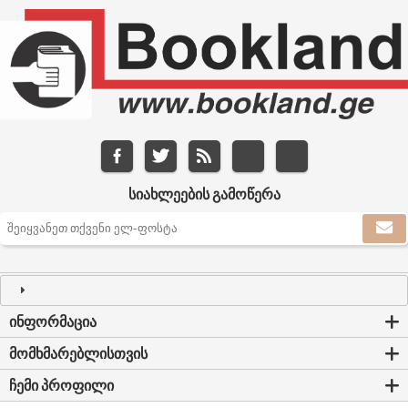
ᲡᲘᲐᲮᲚᲔᲔᲑᲘᲡ ᲒᲐᲛᲝᲬᲔᲠᲐ
ᲘᲜᲤᲝᲠᲛᲐᲪᲘᲐ
ᲛᲝᲛᲮᲛᲐᲠᲔᲑᲚᲘᲡᲗᲕᲘᲡ
ᲩᲔᲛᲘ ᲞᲠᲝᲤᲘᲚᲘ