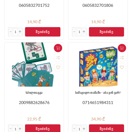
0605832701752
0605832701806
14,90 ₾
14,90 ₾
ᲨᲔᲘᲫᲘᲜᲔ
ᲨᲔᲘᲫᲘᲜᲔ
სპილთაგვა
სამაგიდო თამაში - აბა ვინ ვარ?
2009882628676
0714651984311
22,95 ₾
34,90 ₾
ᲨᲔᲘᲫᲘᲜᲔ
ᲨᲔᲘᲫᲘᲜᲔ