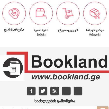
ᲓᲐᲮᲛᲐᲠᲔᲑᲐ
ᲨᲔᲗᲐᲜᲮᲛᲔᲑᲘᲡ
ᲕᲐᲬᲕᲓᲘᲗ ᲧᲕᲔᲚᲒᲐᲜ
ᲡᲐᲖᲦᲕᲐᲠᲒᲐᲠᲔᲗ
ᲞᲘᲠᲝᲑᲐ
ᲛᲘᲬᲝᲓᲔᲑᲐ
ᲡᲘᲐᲮᲚᲔᲔᲑᲘᲡ ᲒᲐᲛᲝᲬᲔᲠᲐ