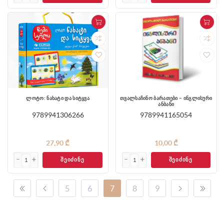
ლოტო: ნახატი და სიტყვა
თვალსაჩინო ბარათები – ინგლისური
ანბანი
9789941306266
9789941165054
27,90 ₾
10,00 ₾
ᲨᲔᲘᲫᲘᲜᲔ
ᲨᲔᲘᲫᲘᲜᲔ
5
6
7
8
9