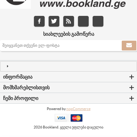
ᲡᲘᲐᲮᲚᲔᲔᲑᲘᲡ ᲒᲐᲛᲝᲬᲔᲠᲐ
ᲘᲜᲤᲝᲠᲛᲐᲪᲘᲐ
ᲛᲝᲛᲮᲛᲐᲠᲔᲑᲚᲘᲡᲗᲕᲘᲡ
ᲩᲔᲛᲘ ᲞᲠᲝᲤᲘᲚᲘ
Powered by
nopCommerce
2026 Bookland. ყველა უფლება დაცულია