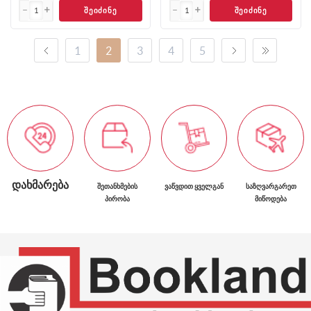
ᲨᲔᲘᲫᲘᲜᲔ
ᲨᲔᲘᲫᲘᲜᲔ
1
2
3
4
5
ᲓᲐᲮᲛᲐᲠᲔᲑᲐ
ᲨᲔᲗᲐᲜᲮᲛᲔᲑᲘᲡ
ᲕᲐᲬᲕᲓᲘᲗ ᲧᲕᲔᲚᲒᲐᲜ
ᲡᲐᲖᲦᲕᲐᲠᲒᲐᲠᲔᲗ
ᲞᲘᲠᲝᲑᲐ
ᲛᲘᲬᲝᲓᲔᲑᲐ