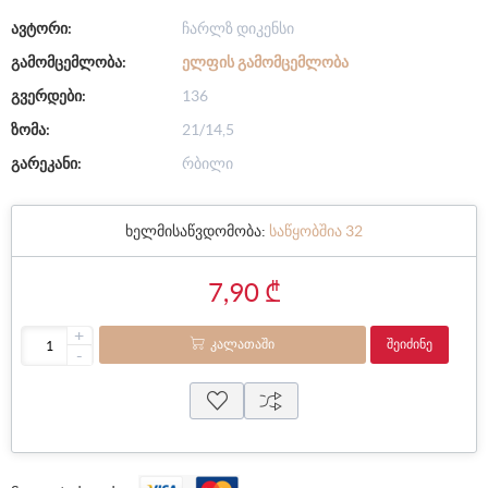
ავტორი:
ჩარლზ დიკენსი
გამომცემლობა:
ᲔᲚᲤᲘᲡ ᲒᲐᲛᲝᲛᲪᲔᲛᲚᲝᲑᲐ
გვერდები:
136
ზომა:
21/14,5
გარეკანი:
რბილი
ხელმისაწვდომობა:
საწყობშია 32
7,90 ₾
+
ᲙᲐᲚᲐᲗᲐᲨᲘ
ᲨᲔᲘᲫᲘᲜᲔ
-