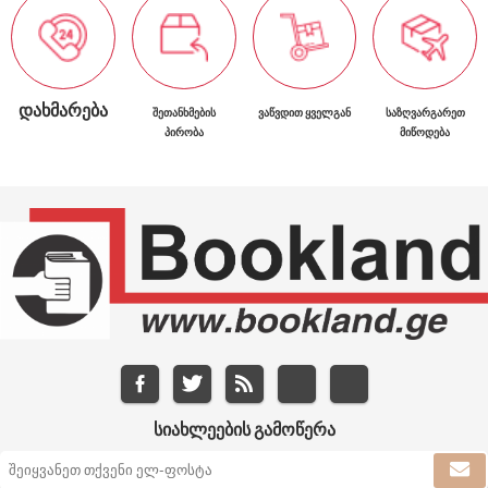
ᲓᲐᲮᲛᲐᲠᲔᲑᲐ
ᲨᲔᲗᲐᲜᲮᲛᲔᲑᲘᲡ
ᲕᲐᲬᲕᲓᲘᲗ ᲧᲕᲔᲚᲒᲐᲜ
ᲡᲐᲖᲦᲕᲐᲠᲒᲐᲠᲔᲗ
ᲞᲘᲠᲝᲑᲐ
ᲛᲘᲬᲝᲓᲔᲑᲐ
ᲡᲘᲐᲮᲚᲔᲔᲑᲘᲡ ᲒᲐᲛᲝᲬᲔᲠᲐ