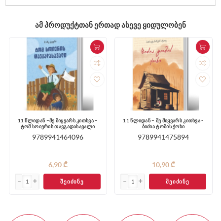
ᲐᲛ ᲞᲠᲝᲓᲣᲥᲢᲗᲐᲜ ᲔᲠᲗᲐᲓ ᲐᲡᲔᲕᲔ ᲧᲘᲓᲣᲚᲝᲑᲔᲜ
11 წლიდან –მე მიყვარს კითხვა –
11 წლიდან – მე მიყვარს კითხვა -
ტომ სოიერის თავგადასავალი
ბიძია ტომის ქოხი
9789941464096
9789941475894
6,90 ₾
10,90 ₾
ᲨᲔᲘᲫᲘᲜᲔ
ᲨᲔᲘᲫᲘᲜᲔ