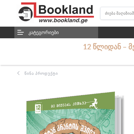
ᲙᲐᲢᲔᲒᲝᲠᲘᲔᲑᲘ
12 ᲬᲚᲘᲓᲐᲜ – Მ
ᲬᲘᲜᲐ ᲞᲠᲝᲓᲣᲥᲢᲘ