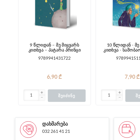
9 წლიდან – მე მიყვარს
10 წლიდან - მე
კითხვა – პატარა პრინცი
კითხვა - საშობა
9789941431722
978994151
6,90 ₾
7,90 ₾
ᲨᲔᲘᲫᲘᲜᲔ
Შ
ᲓᲐᲮᲛᲐᲠᲔᲑᲐ
032 261 41 21