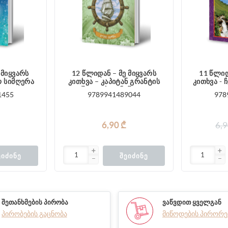
 მიყვარს
12 წლიდან – მე მიყვარს
11 წლიდ
ო სიმღერა
კითხვა – კაპიტან გრანტის
კითხვა -
შვილები 2 ნაწილი
1455
9789941489044
978
6,90 ₾
6,9
ᲔᲘᲫᲘᲜᲔ
ᲨᲔᲘᲫᲘᲜᲔ
ᲨᲔᲗᲐᲜᲮᲛᲔᲑᲘᲡ ᲞᲘᲠᲝᲑᲐ
ᲕᲐᲬᲕᲓᲘᲗ ᲧᲕᲔᲚᲒᲐᲜ
პირობების გაცნობა
მიწოდების პირორე