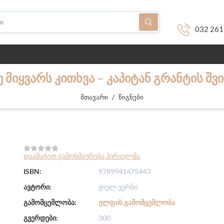
032 261
Ე ᲛᲘᲧᲕᲐᲠᲡ ᲙᲘᲗᲮᲕᲐ – ᲙᲐᲞᲘᲢᲐᲜ ᲒᲠᲐᲜᲢᲘᲡ ᲨᲕ
/
მთავარი
წიგნები
დაამატეთ გამოხმაურება პირველმა
ISBN:
9789941475443
ავტორი:
ჟიულ ვერნი
გამომცემლობა:
ᲔᲚᲤᲘᲡ ᲒᲐᲛᲝᲛᲪᲔᲛᲚᲝᲑᲐ
გვერდები:
300