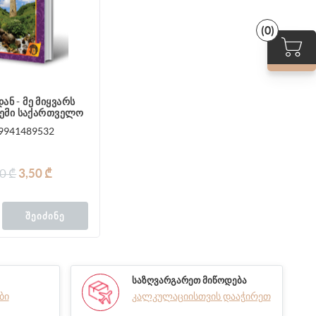
(0)
ან - მე მიყვარს
 ჩემი საქართველო
9941489532
0 ₾
3,50 ₾
ᲨᲔᲘᲫᲘᲜᲔ
ᲡᲐᲖᲦᲕᲐᲠᲒᲐᲠᲔᲗ ᲛᲘᲬᲝᲓᲔᲑᲐ
ბი
კალკულაციისთვის დააჭირეთ