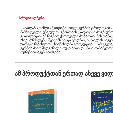
ᲡᲠᲣᲚᲘ ᲐᲦᲬᲔᲠᲐ
“კაპიტან გრანტის შვილები” ჟიულ ვერნის ტრილოგიის პ
მიმზიდველი, უჩვეულო, გმირობის ტოლფასი მოგზაურობ
გადაჭრილი. ამ წიგნით ქართველი მოზარდი, მის თანა
სხვა კუნძულებს; შეიძენს ახალ ცოდნას, ისწავლის სიკე
უდრეკი ნებისყოფა, საქმისადმი ერთგულება... ამ უკ
ვერნის მიერ შედგენილი რუკე-ბითა და მისი თანამედრ
ოცნებებისაკენ უბიძგებს.
ᲐᲛ ᲞᲠᲝᲓᲣᲥᲢᲗᲐᲜ ᲔᲠᲗᲐᲓ ᲐᲡᲔᲕᲔ ᲧᲘ